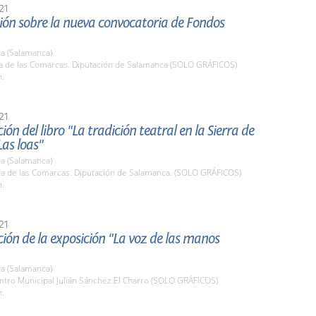
21
ión sobre la nueva convocatoria de Fondos
a (Salamanca)
la de las Comarcas. Diputación de Salamanca (SOLO GRÁFICOS)
h.
21
ión del libro "La tradición teatral en la Sierra de
Las loas"
a (Salamanca)
ala de las Comarcas. Diputación de Salamanca. (SOLO GRÁFICOS)
h.
21
ión de la exposición "La voz de las manos
a (Salamanca)
ntro Municipal Julián Sánchez El Charro (SOLO GRÁFICOS)
h.