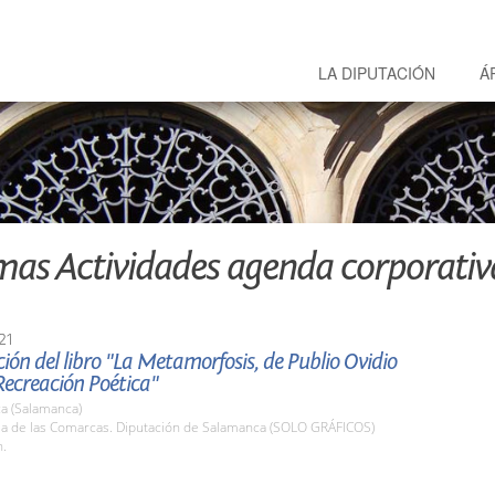
LA DIPUTACIÓN
Á
mas Actividades agenda corporativ
21
ión del libro "La Metamorfosis, de Publio Ovidio
Recreación Poética"
a (Salamanca)
ala de las Comarcas. Diputación de Salamanca (SOLO GRÁFICOS)
h.