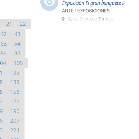
Exposición El gran banquete II
ARTE / EXPOSICIONES
Santa Marta de Tormes
21
22
42
43
63
64
84
85
04
105
1
122
8
139
5
156
2
173
9
190
6
207
3
224