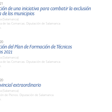
21
ión de una iniciativa para combatir la exclusión
a de los municipios
a (Salamanca)
la de las Comarcas. Diputación de Salamanca
h.
20
ión del Plan de Formación de Técnicos
os 2021
a (Salamanca)
la de las Comarcas. Diputación de Salamanca
h.
20
vincial extraordinario
a (Salamanca)
lón de Plenos. Diputación de Salamanca
h.