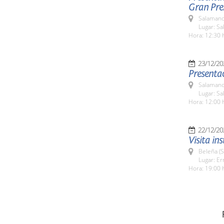
Gran Pre
Salamanc
Lugar: Sa
Hora: 12:30 
23/12/20
Presenta
Salamanc
Lugar: Sa
Hora: 12:00 
22/12/20
Visita ins
Beleña (
Lugar: Er
Hora: 19:00 