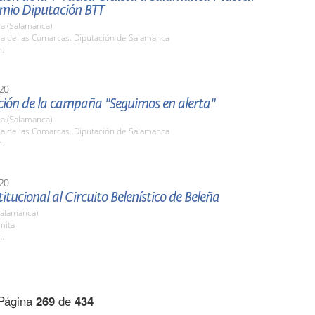
mio Diputación BTT
a (Salamanca)
la de las Comarcas. Diputación de Salamanca
h.
20
ción de la campaña "Seguimos en alerta"
a (Salamanca)
la de las Comarcas. Diputación de Salamanca
h.
20
titucional al Circuito Belenístico de Beleña
Salamanca)
mita
h.
Página
269
de
434