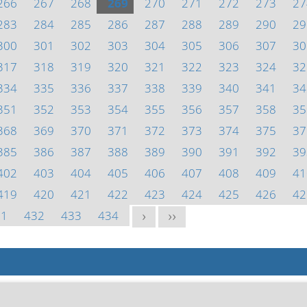
266
267
268
269
270
271
272
273
27
283
284
285
286
287
288
289
290
29
300
301
302
303
304
305
306
307
30
317
318
319
320
321
322
323
324
32
334
335
336
337
338
339
340
341
34
351
352
353
354
355
356
357
358
35
368
369
370
371
372
373
374
375
37
385
386
387
388
389
390
391
392
39
402
403
404
405
406
407
408
409
41
419
420
421
422
423
424
425
426
42
31
432
433
434
>
>>