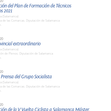
20
ión del Plan de Formación de Técnicos
os 2021
a (Salamanca)
la de las Comarcas. Diputación de Salamanca
h.
20
vincial extraordinario
a (Salamanca)
lón de Plenos. Diputación de Salamanca
h.
20
Prensa del Grupo Socialista
a (Salamanca)
la de las Comarcas. Diputación de Salamanca
h.
20
ión de la V Vuelta Ciclista a Salamanca Máster.