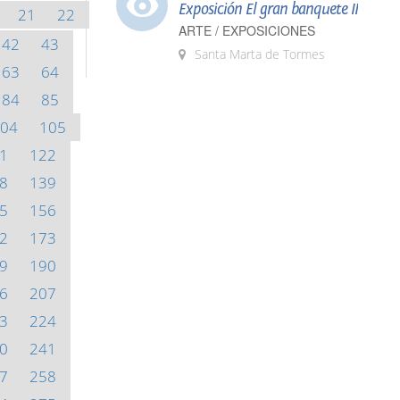
Exposición El gran banquete II
21
22
ARTE / EXPOSICIONES
42
43
Santa Marta de Tormes
63
64
84
85
04
105
1
122
8
139
5
156
2
173
9
190
6
207
3
224
0
241
7
258