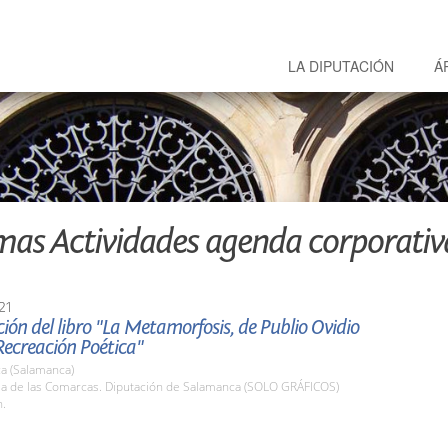
LA DIPUTACIÓN
Á
mas Actividades agenda corporativ
21
ión del libro "La Metamorfosis, de Publio Ovidio
Recreación Poética"
a (Salamanca)
ala de las Comarcas. Diputación de Salamanca (SOLO GRÁFICOS)
h.