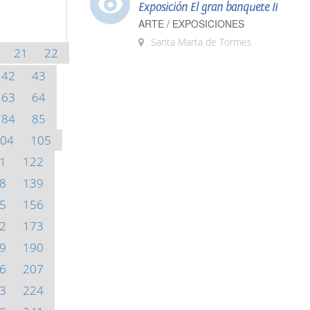
Exposición El gran banquete II
ARTE / EXPOSICIONES
Santa Marta de Tormes
21
22
42
43
63
64
84
85
04
105
1
122
8
139
5
156
2
173
9
190
6
207
3
224