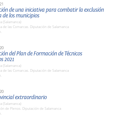
21
ión de una iniciativa para combatir la exclusión
a de los municipios
a (Salamanca)
la de las Comarcas. Diputación de Salamanca
h.
20
ión del Plan de Formación de Técnicos
os 2021
a (Salamanca)
la de las Comarcas. Diputación de Salamanca
h.
20
vincial extraordinario
a (Salamanca)
lón de Plenos. Diputación de Salamanca
h.