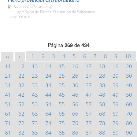
Salamanca (Salamanca)
Lugar: Salón de Plenos. Diputación de Salamanca
Hora: 09:30 h.
Página
269
de
434
1
2
3
4
5
6
7
8
9
10
<<
<
11
12
13
14
15
16
17
18
19
20
21
22
23
24
25
26
27
28
29
30
31
32
33
34
35
36
37
38
39
40
41
42
43
44
45
46
47
48
49
50
51
52
53
54
55
56
57
58
59
60
61
62
63
64
65
66
67
68
69
70
71
72
73
74
75
76
77
78
79
80
81
82
83
84
85
86
87
88
89
90