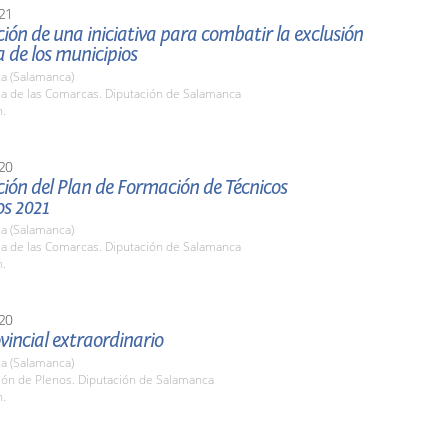
21
ión de una iniciativa para combatir la exclusión
a de los municipios
a (Salamanca)
la de las Comarcas. Diputación de Salamanca
h.
20
ión del Plan de Formación de Técnicos
os 2021
a (Salamanca)
la de las Comarcas. Diputación de Salamanca
h.
20
vincial extraordinario
a (Salamanca)
lón de Plenos. Diputación de Salamanca
h.