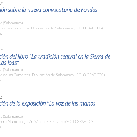
21
ión sobre la nueva convocatoria de Fondos
a (Salamanca)
la de las Comarcas. Diputación de Salamanca (SOLO GRÁFICOS)
h.
21
ión del libro "La tradición teatral en la Sierra de
Las loas"
a (Salamanca)
ala de las Comarcas. Diputación de Salamanca. (SOLO GRÁFICOS)
h.
21
ión de la exposición "La voz de las manos
a (Salamanca)
ntro Municipal Julián Sánchez El Charro (SOLO GRÁFICOS)
h.