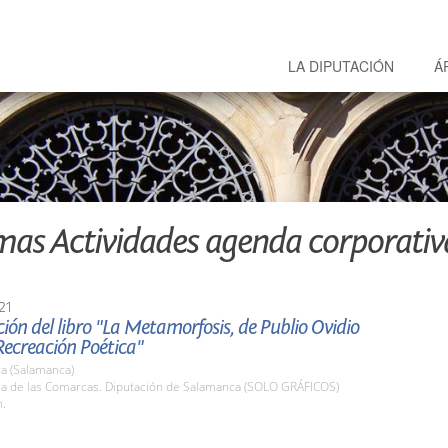
LA DIPUTACIÓN
Á
mas Actividades agenda corporativ
21
ión del libro "La Metamorfosis, de Publio Ovidio
Recreación Poética"
a (Salamanca)
ala de las Comarcas. Diputación de Salamanca (SOLO GRÁFICOS)
h.