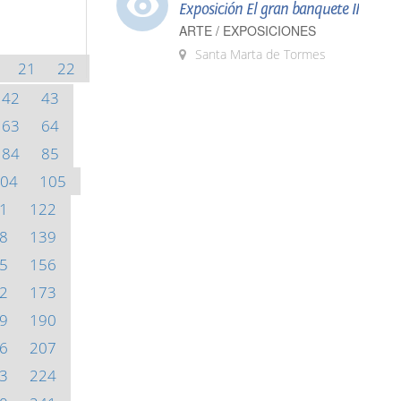
Exposición El gran banquete II
ARTE / EXPOSICIONES
Santa Marta de Tormes
21
22
42
43
63
64
84
85
04
105
1
122
8
139
5
156
2
173
9
190
6
207
3
224