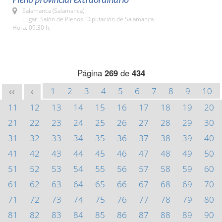
Salamanca (Salamanca)
Lugar: Salón de Plenos. Diputación de Salamanca
Hora: 09:30 h.
Página
269
de
434
1
2
3
4
5
6
7
8
9
10
<<
<
11
12
13
14
15
16
17
18
19
20
21
22
23
24
25
26
27
28
29
30
31
32
33
34
35
36
37
38
39
40
41
42
43
44
45
46
47
48
49
50
51
52
53
54
55
56
57
58
59
60
61
62
63
64
65
66
67
68
69
70
71
72
73
74
75
76
77
78
79
80
81
82
83
84
85
86
87
88
89
90