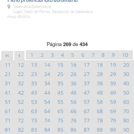
Salamanca (Salamanca)
Lugar: Salón de Plenos. Diputación de Salamanca
Hora: 09:30 h.
Página
269
de
434
1
2
3
4
5
6
7
8
9
10
<<
<
11
12
13
14
15
16
17
18
19
20
21
22
23
24
25
26
27
28
29
30
31
32
33
34
35
36
37
38
39
40
41
42
43
44
45
46
47
48
49
50
51
52
53
54
55
56
57
58
59
60
61
62
63
64
65
66
67
68
69
70
71
72
73
74
75
76
77
78
79
80
81
82
83
84
85
86
87
88
89
90