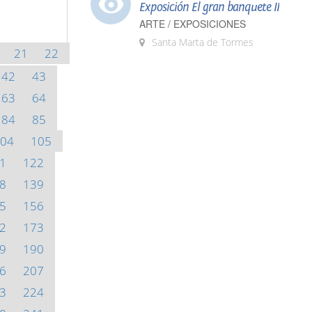
Exposición El gran banquete II
ARTE / EXPOSICIONES
Santa Marta de Tormes
21
22
42
43
63
64
84
85
04
105
1
122
8
139
5
156
2
173
9
190
6
207
3
224