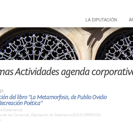
LA DIPUTACIÓN
Á
mas Actividades agenda corporativ
21
ión del libro "La Metamorfosis, de Publio Ovidio
Recreación Poética"
a (Salamanca)
ala de las Comarcas. Diputación de Salamanca (SOLO GRÁFICOS)
h.