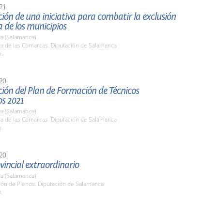
21
ión de una iniciativa para combatir la exclusión
a de los municipios
a (Salamanca)
la de las Comarcas. Diputación de Salamanca
h.
20
ión del Plan de Formación de Técnicos
os 2021
a (Salamanca)
la de las Comarcas. Diputación de Salamanca
h.
20
vincial extraordinario
a (Salamanca)
lón de Plenos. Diputación de Salamanca
h.