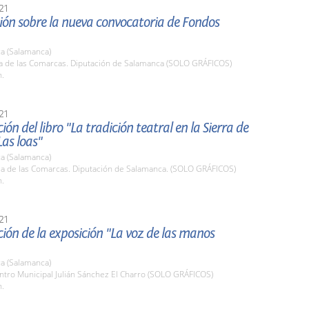
21
ión sobre la nueva convocatoria de Fondos
a (Salamanca)
la de las Comarcas. Diputación de Salamanca (SOLO GRÁFICOS)
h.
21
ión del libro "La tradición teatral en la Sierra de
Las loas"
a (Salamanca)
ala de las Comarcas. Diputación de Salamanca. (SOLO GRÁFICOS)
h.
21
ión de la exposición "La voz de las manos
a (Salamanca)
ntro Municipal Julián Sánchez El Charro (SOLO GRÁFICOS)
h.