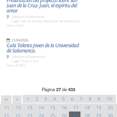
Presentación del proyecto sobre San
Juan de la Cruz: Juan, el espíritu del
amor
Salamanca (Salamanca)
Lugar: Sala de prensa. Diputación de Salamanca
Hora: 9:30 h.
21/04/2026
Gala Talento Joven de la Universidad
de Salamanca.
Salamanca (Salamanca)
Lugar: Teatro Liceo
Hora: 20:00 h.
Página
27
de
433
1
2
3
4
5
6
7
8
9
10
<<
<
11
12
13
14
15
16
17
18
19
20
21
22
23
24
25
26
27
28
29
30