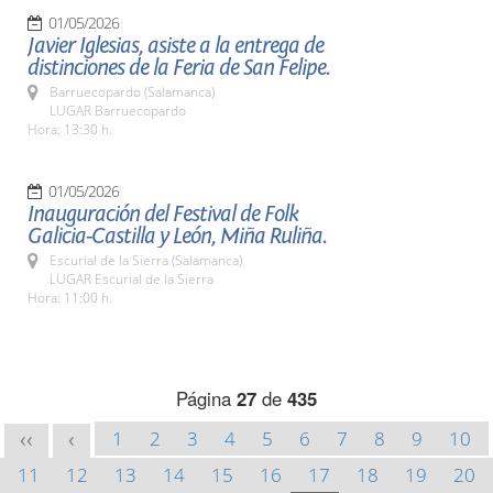
01/05/2026
Javier Iglesias, asiste a la entrega de
distinciones de la Feria de San Felipe.
Barruecopardo (Salamanca)
LUGAR Barruecopardo
Hora: 13:30 h.
01/05/2026
Inauguración del Festival de Folk
Galicia-Castilla y León, Miña Ruliña.
Escurial de la Sierra (Salamanca)
LUGAR Escurial de la Sierra
Hora: 11:00 h.
Página
27
de
435
1
2
3
4
5
6
7
8
9
10
<<
<
11
12
13
14
15
16
17
18
19
20