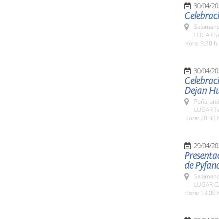
30/04/20
Celebraci
Salamanc
LUGAR Sa
Hora: 9:30 h.
30/04/20
Celebraci
Dejan Hu
Peñarand
LUGAR Te
Hora: 20:30 
29/04/20
Presentac
de Pyfano
Salamanc
LUGAR Cá
Hora: 13:00 