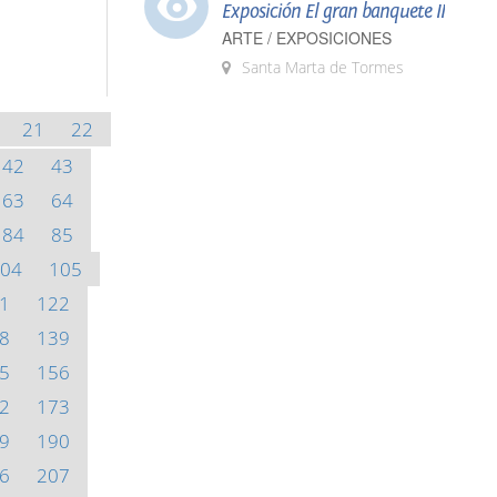
Exposición El gran banquete II
ARTE / EXPOSICIONES
Santa Marta de Tormes
21
22
42
43
63
64
84
85
04
105
1
122
8
139
5
156
2
173
9
190
6
207