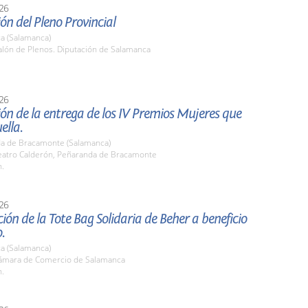
26
ón del Pleno Provincial
a (Salamanca)
lón de Plenos. Diputación de Salamanca
26
ón de la entrega de los IV Premios Mujeres que
ella.
a de Bracamonte (Salamanca)
atro Calderón, Peñaranda de Bracamonte
h.
26
ión de la Tote Bag Solidaria de Beher a beneficio
.
a (Salamanca)
mara de Comercio de Salamanca
h.