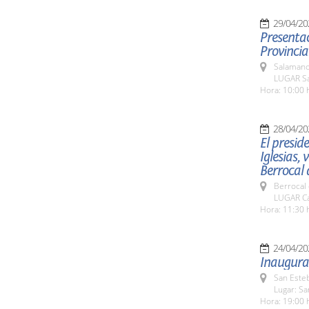
29/04/20
Presentac
Provincia
Salamanc
LUGAR Sa
Hora: 10:00 
28/04/20
El presid
Iglesias,
Berrocal 
Berrocal 
LUGAR Ca
Hora: 11:30 
24/04/20
Inaugurac
San Esteb
Lugar: Sa
Hora: 19:00 