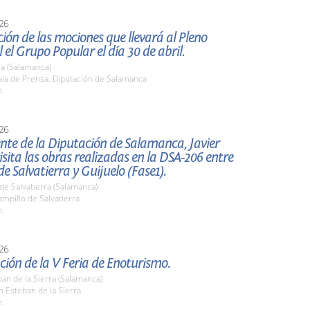
26
ión de las mociones que llevará al Pleno
l el Grupo Popular el día 30 de abril.
a (Salamanca)
la de Prensa. Diputación de Salamanca
h.
26
ente de la Diputación de Salamanca, Javier
 visita las obras realizadas en la DSA-206 entre
de Salvatierra y Guijuelo (Fase1).
de Salvatierra (Salamanca)
mpillo de Salvatierra
h.
26
ión de la V Feria de Enoturismo.
an de la Sierra (Salamanca)
n Esteban de la Sierra
h.