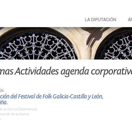
LA DIPUTACIÓN
Á
mas Actividades agenda corporativ
26
ión del Festival de Folk Galicia-Castilla y León,
iña.
de la Sierra (Salamanca)
urial de la Sierra
h.