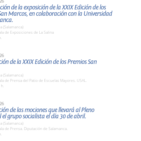
26
ión de la exposición de la XXIX Edición de los
San Marcos, en colaboración con la Universidad
anca.
a (Salamanca)
la de Exposiciones de La Salina
h.
26
ión de la XXIX Edición de los Premios San
a (Salamanca)
la de Prensa del Patio de Escuelas Mayores. USAL.
 h.
26
ión de las mociones que llevará al Pleno
 el grupo socialista el día 30 de abril.
a (Salamanca)
la de Prensa. Diputación de Salamanca.
h.