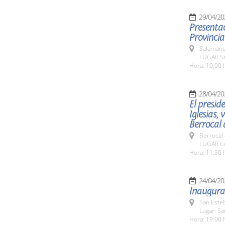
29/04/20
Presentac
Provincia
Salamanc
LUGAR Sa
Hora: 10:00 
28/04/20
El presid
Iglesias,
Berrocal 
Berrocal 
LUGAR Ca
Hora: 11:30 
24/04/20
Inaugurac
San Esteb
Lugar: Sa
Hora: 19:00 