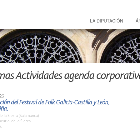
LA DIPUTACIÓN
Á
mas Actividades agenda corporativ
26
ión del Festival de Folk Galicia-Castilla y León,
iña.
de la Sierra (Salamanca)
urial de la Sierra
h.