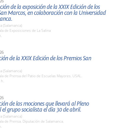
26
ión de la exposición de la XXIX Edición de los
San Marcos, en colaboración con la Universidad
anca.
a (Salamanca)
la de Exposiciones de La Salina
h.
26
ión de la XXIX Edición de los Premios San
a (Salamanca)
la de Prensa del Patio de Escuelas Mayores. USAL.
 h.
26
ión de las mociones que llevará al Pleno
 el grupo socialista el día 30 de abril.
a (Salamanca)
la de Prensa. Diputación de Salamanca.
h.