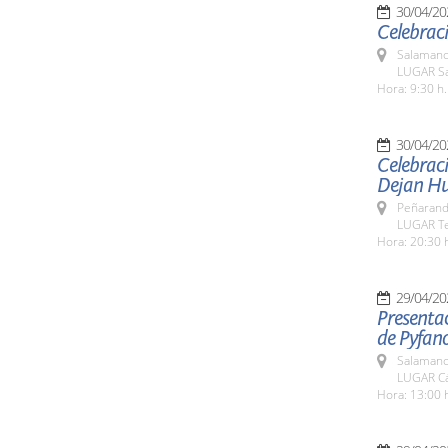
30/04/20
Celebraci
Salamanc
LUGAR Sa
Hora: 9:30 h.
30/04/20
Celebraci
Dejan Hu
Peñarand
LUGAR Te
Hora: 20:30 
29/04/20
Presentac
de Pyfano
Salamanc
LUGAR Cá
Hora: 13:00 