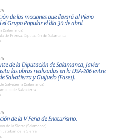
26
ión de las mociones que llevará al Pleno
l el Grupo Popular el día 30 de abril.
a (Salamanca)
la de Prensa. Diputación de Salamanca
h.
26
ente de la Diputación de Salamanca, Javier
 visita las obras realizadas en la DSA-206 entre
de Salvatierra y Guijuelo (Fase1).
de Salvatierra (Salamanca)
mpillo de Salvatierra
h.
26
ión de la V Feria de Enoturismo.
an de la Sierra (Salamanca)
n Esteban de la Sierra
h.