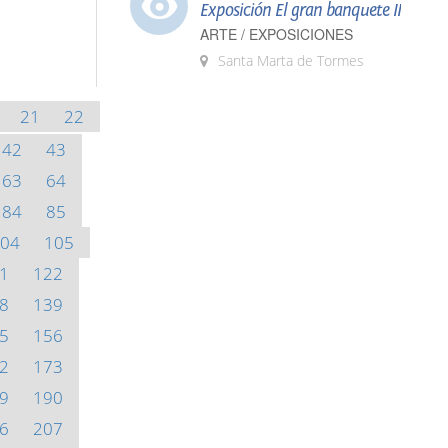
Exposición El gran banquete II
ARTE / EXPOSICIONES
Santa Marta de Tormes
21
22
42
43
63
64
84
85
04
105
1
122
8
139
5
156
2
173
9
190
6
207