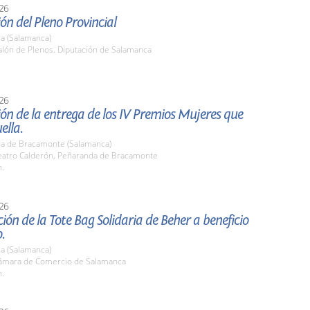
26
ón del Pleno Provincial
a (Salamanca)
lón de Plenos. Diputación de Salamanca
26
ón de la entrega de los IV Premios Mujeres que
ella.
a de Bracamonte (Salamanca)
atro Calderón, Peñaranda de Bracamonte
h.
26
ión de la Tote Bag Solidaria de Beher a beneficio
.
a (Salamanca)
mara de Comercio de Salamanca
h.