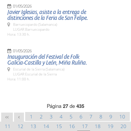
01/05/2026
Javier Iglesias, asiste a la entrega de
distinciones de la Feria de San Felipe.
Barruecopardo (Salamanca)
LUGAR Barruecopardo
Hora: 13:30 h.
01/05/2026
Inauguración del Festival de Folk
Galicia-Castilla y León, Miña Ruliña.
Escurial de la Sierra (Salamanca)
LUGAR Escurial de la Sierra
Hora: 11:00 h.
Página
27
de
435
1
2
3
4
5
6
7
8
9
10
<<
<
11
12
13
14
15
16
17
18
19
20