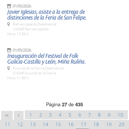
01/05/2026
Javier Iglesias, asiste a la entrega de
distinciones de la Feria de San Felipe.
Barruecopardo (Salamanca)
LUGAR Barruecopardo
Hora: 13:30 h.
01/05/2026
Inauguración del Festival de Folk
Galicia-Castilla y León, Miña Ruliña.
Escurial de la Sierra (Salamanca)
LUGAR Escurial de la Sierra
Hora: 11:00 h.
Página
27
de
435
1
2
3
4
5
6
7
8
9
10
<<
<
11
12
13
14
15
16
17
18
19
20