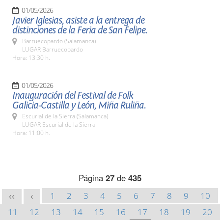
01/05/2026
Javier Iglesias, asiste a la entrega de
distinciones de la Feria de San Felipe.
Barruecopardo (Salamanca)
LUGAR Barruecopardo
Hora: 13:30 h.
01/05/2026
Inauguración del Festival de Folk
Galicia-Castilla y León, Miña Ruliña.
Escurial de la Sierra (Salamanca)
LUGAR Escurial de la Sierra
Hora: 11:00 h.
Página
27
de
435
1
2
3
4
5
6
7
8
9
10
<<
<
11
12
13
14
15
16
17
18
19
20