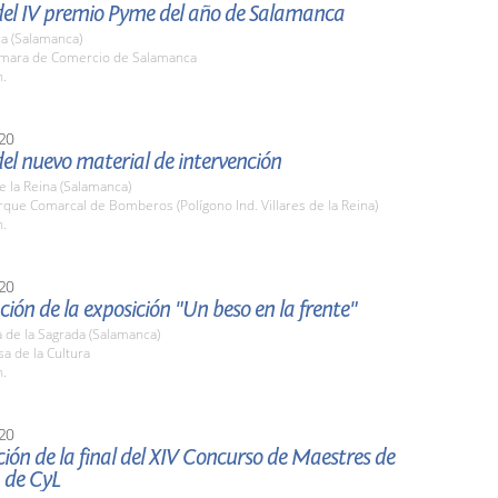
del IV premio Pyme del año de Salamanca
a (Salamanca)
ámara de Comercio de Salamanca
h.
20
el nuevo material de intervención
de la Reina (Salamanca)
rque Comarcal de Bomberos (Polígono Ind. Villares de la Reina)
h.
20
ión de la exposición "Un beso en la frente"
 de la Sagrada (Salamanca)
sa de la Cultura
h.
20
ión de la final del XIV Concurso de Maestres de
 de CyL