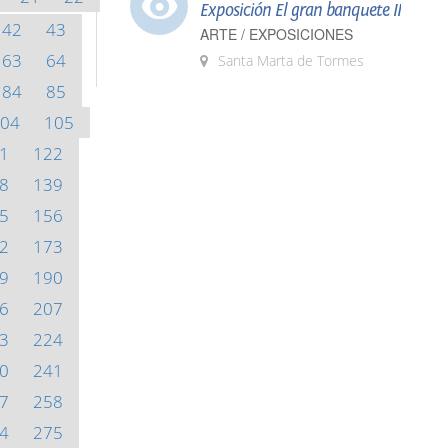
Exposición El gran banquete II
42
43
ARTE / EXPOSICIONES
63
64
Santa Marta de Tormes
84
85
04
105
1
122
8
139
5
156
2
173
9
190
6
207
3
224
0
241
7
258
4
275