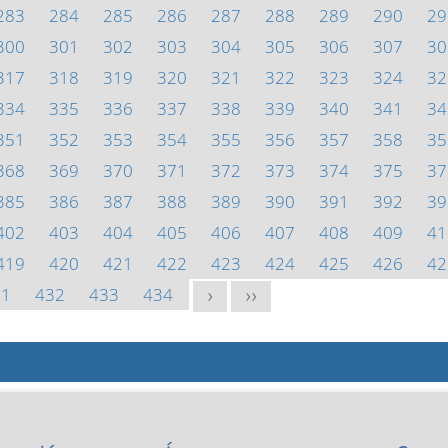
283
284
285
286
287
288
289
290
29
300
301
302
303
304
305
306
307
30
317
318
319
320
321
322
323
324
32
334
335
336
337
338
339
340
341
34
351
352
353
354
355
356
357
358
35
368
369
370
371
372
373
374
375
37
385
386
387
388
389
390
391
392
39
402
403
404
405
406
407
408
409
41
419
420
421
422
423
424
425
426
42
31
432
433
434
>
>>