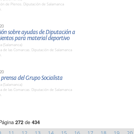
lón de Plenos. Diputación de Salamanca
h.
20
ión sobre ayudas de Diputación a
entos para material deportivo
a (Salamanca)
la de las Comarcas. Diputación de Salamanca
h.
20
prensa del Grupo Socialista
a (Salamanca)
la de las Comarcas. Diputación de Salamanca
h.
Página
272
de
434
0
11
12
13
14
15
16
17
18
19
20