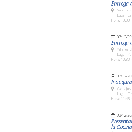
Entrega 
Salamanc
Lugar: C
Hora: 13:30 
03/12/20
Entrega d
Villares 
Lugar: Pa
Hora: 10:30 
02/12/20
Inaugurac
Carbajosa
Lugar: Ca
Hora: 11:45 
02/12/20
Presentac
la Cocina