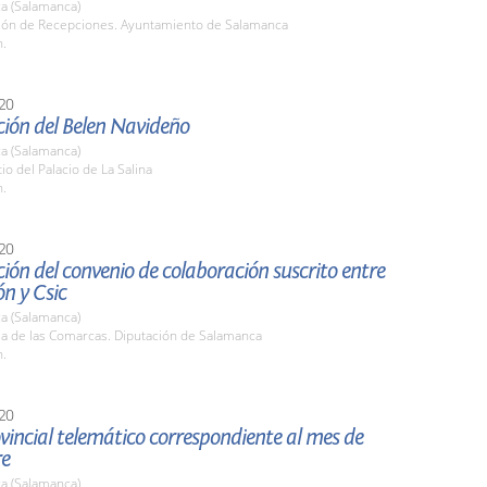
a (Salamanca)
alón de Recepciones. Ayuntamiento de Salamanca
h.
20
ción del Belen Navideño
a (Salamanca)
tio del Palacio de La Salina
h.
20
ión del convenio de colaboración suscrito entre
n y Csic
a (Salamanca)
la de las Comarcas. Diputación de Salamanca
h.
20
vincial telemático correspondiente al mes de
re
a (Salamanca)