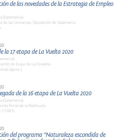
ión de las novedades de la Estrategia de Empleo
a (Salamanca)
la de las Comarcas. Diputación de Salamanca
h.
20
e la 17 etapa de La Vuelta 2020
lamanca)
tación de Esquí de La Covatilla
oras (aprox.)
20
llegada de la 16 etapa de La Vuelta 2020
a (Salamanca)
cinto Ferial de la Aldehuela
 17:00 h.
20
ción del programa "Naturaleza escondida de