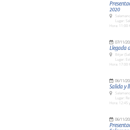
Presentac
2020
Salamanc
Lugar: Sa
Hora: 11:00 
07/11/20
Llegada d
Béjar (Sa
Lugar: Es
Hora: 17:00 h
06/11/20
Salida y 
Salamanc
Lugar: Re
Hora: 12:45 y
06/11/20
Presenta