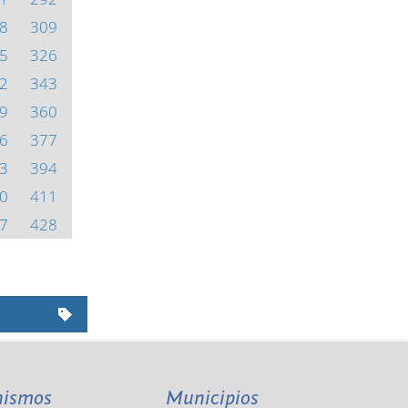
8
309
5
326
2
343
9
360
6
377
3
394
0
411
7
428
nismos
Municipios