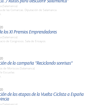
a. 7 Rutas para descubrir Salamanca"
a (Salamanca)
la de las Comarcas. Diputación de Salamanca
h.
20
de los XI Premios Emprendedores
a (Salamanca)
lacio de Congresos. Sala de Ensayos.
20
ción de la campaña "Reciclando sonrisas"
nos de Moriscos (Salamanca)
lle Escuelas
h.
20
ión de las etapas de la Vuelta Ciclista a España
vincia
a (Salamanca)