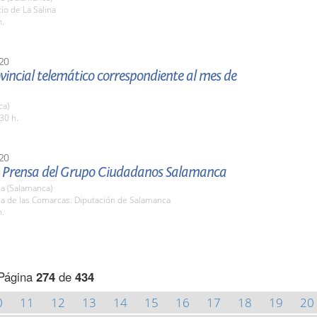
tio de La Salina
h.
20
vincial telemático correspondiente al mes de
ca)
30 h.
20
 Prensa del Grupo Ciudadanos Salamanca
a (Salamanca)
la de las Comarcas. Diputación de Salamanca
h.
Página
274
de
434
0
11
12
13
14
15
16
17
18
19
20