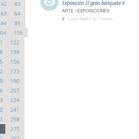
Exposición El gran banquete II
42
43
ARTE / EXPOSICIONES
63
64
Santa Marta de Tormes
84
85
04
105
1
122
8
139
5
156
2
173
9
190
6
207
3
224
0
241
7
258
4
275
1
292