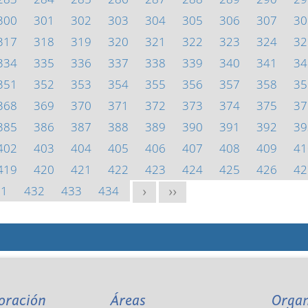
300
301
302
303
304
305
306
307
30
317
318
319
320
321
322
323
324
32
334
335
336
337
338
339
340
341
34
351
352
353
354
355
356
357
358
35
368
369
370
371
372
373
374
375
37
385
386
387
388
389
390
391
392
39
402
403
404
405
406
407
408
409
41
419
420
421
422
423
424
425
426
42
31
432
433
434
>
>>
oración
Áreas
Orga