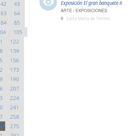
Exposición El gran banquete II
42
43
ARTE / EXPOSICIONES
63
64
Santa Marta de Tormes
84
85
04
105
1
122
8
139
5
156
2
173
9
190
6
207
3
224
0
241
7
258
4
275
1
292