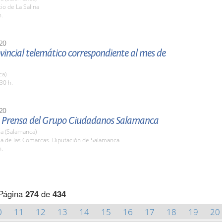
tio de La Salina
h.
20
vincial telemático correspondiente al mes de
ca)
30 h.
20
 Prensa del Grupo Ciudadanos Salamanca
a (Salamanca)
la de las Comarcas. Diputación de Salamanca
h.
Página
274
de
434
0
11
12
13
14
15
16
17
18
19
20