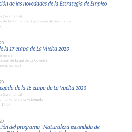
ión de las novedades de la Estrategia de Empleo
a (Salamanca)
la de las Comarcas. Diputación de Salamanca
h.
20
e la 17 etapa de La Vuelta 2020
lamanca)
tación de Esquí de La Covatilla
oras (aprox.)
20
llegada de la 16 etapa de La Vuelta 2020
a (Salamanca)
cinto Ferial de la Aldehuela
 17:00 h.
20
ción del programa "Naturaleza escondida de