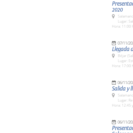
Presentac
2020
Salamanc
Lugar: Sa
Hora: 11:00 
07/11/20
Llegada d
Béjar (Sa
Lugar: Es
Hora: 17:00 h
06/11/20
Salida y 
Salamanc
Lugar: Re
Hora: 12:45 y
06/11/20
Presenta