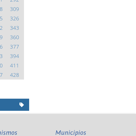
8
309
5
326
2
343
9
360
6
377
3
394
0
411
7
428
nismos
Municipios