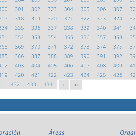
300
301
302
303
304
305
306
307
30
317
318
319
320
321
322
323
324
32
334
335
336
337
338
339
340
341
34
351
352
353
354
355
356
357
358
35
368
369
370
371
372
373
374
375
37
385
386
387
388
389
390
391
392
39
402
403
404
405
406
407
408
409
41
419
420
421
422
423
424
425
426
42
31
432
433
434
>
>>
oración
Áreas
Orga