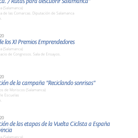
a. 7 Rutas para descubrir Salamanca"
a (Salamanca)
la de las Comarcas. Diputación de Salamanca
h.
20
de los XI Premios Emprendedores
a (Salamanca)
lacio de Congresos. Sala de Ensayos.
20
ción de la campaña "Reciclando sonrisas"
nos de Moriscos (Salamanca)
lle Escuelas
h.
20
ión de las etapas de la Vuelta Ciclista a España
vincia
a (Salamanca)