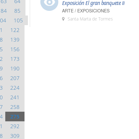
63
64
Exposición El gran banquete II
84
85
ARTE / EXPOSICIONES
Santa Marta de Tormes
04
105
1
122
8
139
5
156
2
173
9
190
6
207
3
224
0
241
7
258
4
275
1
292
8
309