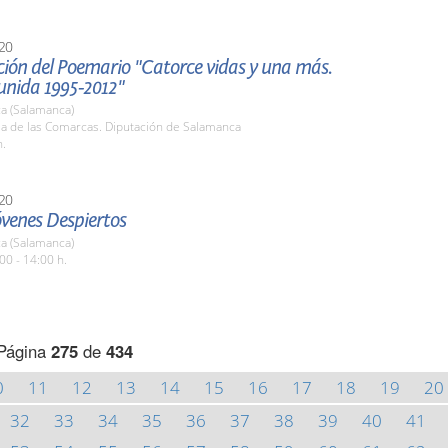
20
ción del Poemario "Catorce vidas y una más.
unida 1995-2012"
a (Salamanca)
la de las Comarcas. Diputación de Salamanca
h.
20
óvenes Despiertos
a (Salamanca)
00 - 14:00 h.
Página
275
de
434
0
11
12
13
14
15
16
17
18
19
20
32
33
34
35
36
37
38
39
40
41