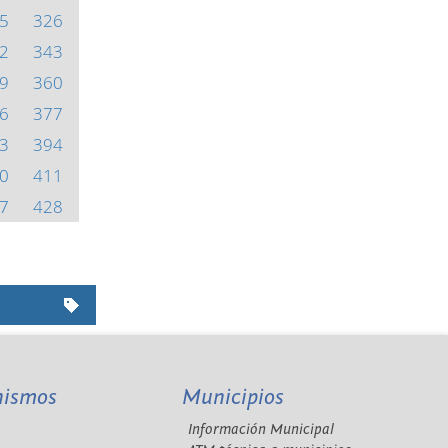
5
326
2
343
9
360
6
377
3
394
0
411
7
428
nismos
Municipios
Información Municipal