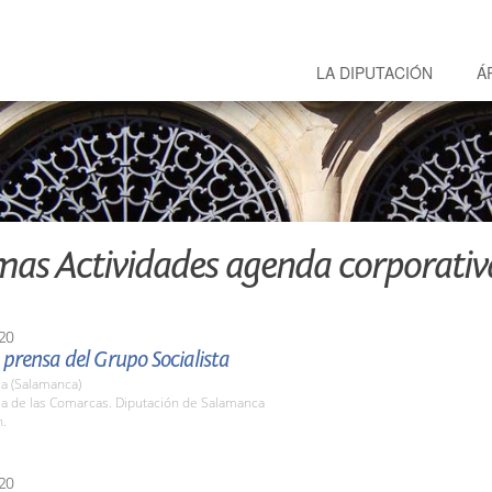
LA DIPUTACIÓN
Á
mas Actividades agenda corporativ
20
prensa del Grupo Socialista
a (Salamanca)
la de las Comarcas. Diputación de Salamanca
h.
20