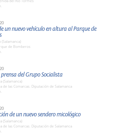
enida del Río Tormes
h.
20
e un nuevo vehículo en altura al Parque de
s
o (Salamanca)
arque de Bomberos
h.
20
prensa del Grupo Socialista
a (Salamanca)
la de las Comarcas. Diputación de Salamanca
h.
20
ción de un nuevo sendero micológico
a (Salamanca)
la de las Comarcas. Diputación de Salamanca
h.