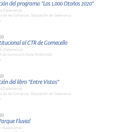
ción del programa "Los 1.000 Otoños 2020"
a (Salamanca)
la de las Comarcas. Diputación de Salamanca
h.
20
stitucional al CTR de Gomecello
o (Salamanca)
R de Gomecello (Aula Ambiental)
h.
20
ión del libro "Entre Vistas"
a (Salamanca)
la de las Comarcas. Diputación de Salamanca
h.
20
 Parque Fluvial
r (Salamanca)