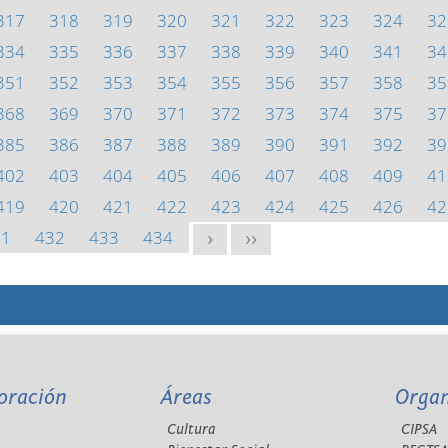
317
318
319
320
321
322
323
324
32
334
335
336
337
338
339
340
341
34
351
352
353
354
355
356
357
358
35
368
369
370
371
372
373
374
375
37
385
386
387
388
389
390
391
392
39
402
403
404
405
406
407
408
409
41
419
420
421
422
423
424
425
426
42
31
432
433
434
>
>>
oración
Áreas
Orga
Cultura
CIPSA