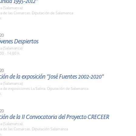
unida 1995-2012"
a (Salamanca)
la de las Comarcas. Diputación de Salamanca
h.
20
óvenes Despiertos
a (Salamanca)
00 - 14:00 h.
20
ión de la exposición "José Fuentes 2002-2020"
a (Salamanca)
la de exposiciones La Salina. Diputación de Salamanca
h.
20
ión de la II Convocatoria del Proyecto CRECEER
a (Salamanca)
la de las Comarcas. Diputación Salamanca
h.