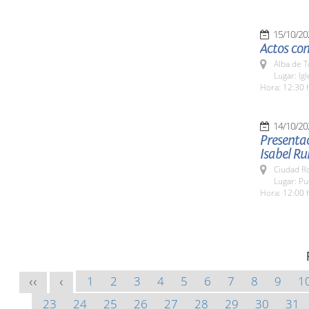
15/10/20
Actos con
Alba de 
Lugar: Ig
Hora: 12:30 
14/10/20
Presentac
Isabel Ru
Ciudad R
Lugar: Pu
Hora: 12:00 
1
2
3
4
5
6
7
8
9
1
<<
<
23
24
25
26
27
28
29
30
31