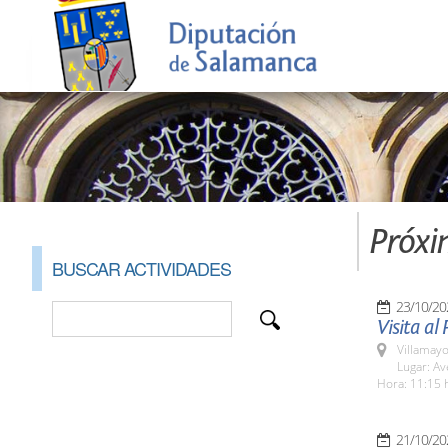
Próxi
BUSCAR ACTIVIDADES
23/10/20
Visita al
Villamayo
Lugar: Av
Hora: 11:15 
21/10/20