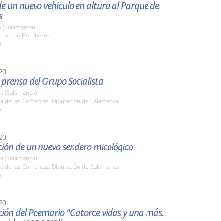
e un nuevo vehículo en altura al Parque de
s
o (Salamanca)
arque de Bomberos
h.
20
prensa del Grupo Socialista
a (Salamanca)
la de las Comarcas. Diputación de Salamanca
h.
20
ción de un nuevo sendero micológico
a (Salamanca)
la de las Comarcas. Diputación de Salamanca
h.
20
ción del Poemario "Catorce vidas y una más.