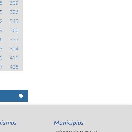
8
309
5
326
2
343
9
360
6
377
3
394
0
411
7
428
nismos
Municipios