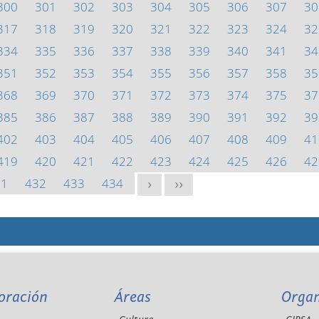
300
301
302
303
304
305
306
307
30
317
318
319
320
321
322
323
324
32
334
335
336
337
338
339
340
341
34
351
352
353
354
355
356
357
358
35
368
369
370
371
372
373
374
375
37
385
386
387
388
389
390
391
392
39
402
403
404
405
406
407
408
409
41
419
420
421
422
423
424
425
426
42
31
432
433
434
>
>>
oración
Áreas
Orga