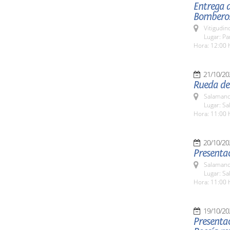
Entrega d
Bombero
Vitigudin
Lugar: P
Hora: 12:00 
21/10/20
Rueda de 
Salamanc
Lugar: Sa
Hora: 11:00 
20/10/20
Presenta
Salamanc
Lugar: Sa
Hora: 11:00 
19/10/20
Presenta