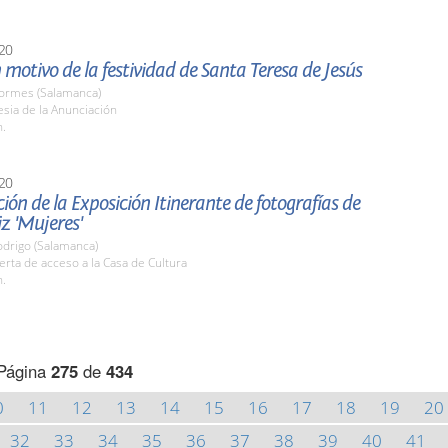
20
 motivo de la festividad de Santa Teresa de Jesús
Tormes (Salamanca)
lesia de la Anunciación
h.
20
ión de la Exposición Itinerante de fotografías de
iz 'Mujeres'
odrigo (Salamanca)
erta de acceso a la Casa de Cultura
h.
Página
275
de
434
0
11
12
13
14
15
16
17
18
19
20
32
33
34
35
36
37
38
39
40
41