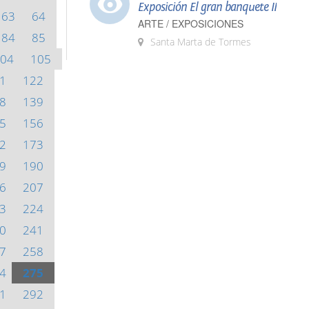
Exposición El gran banquete II
63
64
ARTE / EXPOSICIONES
84
85
Santa Marta de Tormes
04
105
1
122
8
139
5
156
2
173
9
190
6
207
3
224
0
241
7
258
4
275
1
292