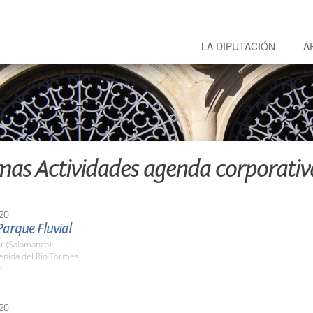
LA DIPUTACIÓN
Á
mas Actividades agenda corporativ
20
 Parque Fluvial
r (Salamanca)
enida del Río Tormes
h.
20