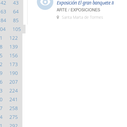
42
43
Exposición El gran banquete II
ARTE / EXPOSICIONES
63
64
Santa Marta de Tormes
84
85
04
105
1
122
8
139
5
156
2
173
9
190
6
207
3
224
0
241
7
258
4
275
1
292