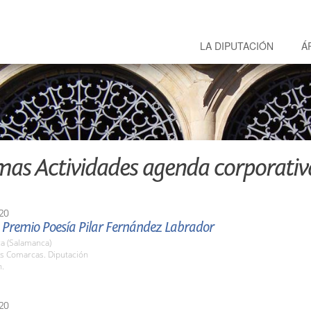
LA DIPUTACIÓN
Á
mas Actividades agenda corporativ
20
I Premio Poesía Pilar Fernández Labrador
a (Salamanca)
as Comarcas. Diputación
h.
20