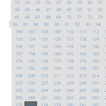
23
24
25
26
27
28
29
30
31
44
45
46
47
48
49
50
51
52
65
66
67
68
69
70
71
72
73
86
87
88
89
90
91
92
93
94
106
107
108
109
110
111
112
123
124
125
126
127
128
129
140
141
142
143
144
145
146
157
158
159
160
161
162
163
174
175
176
177
178
179
180
191
192
193
194
195
196
197
208
209
210
211
212
213
214
225
226
227
228
229
230
231
242
243
244
245
246
247
248
259
260
261
262
263
264
265
276
277
278
279
280
281
282