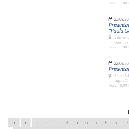
Hora: 11:00 
23/09/20
Presentac
"Paula G
Salamanc
Lugar: Sa
Hora: 11:00 
22/09/20
Presentac
Béjar (Sa
Lugar: C
Hora: 18:00 
1
2
3
4
5
6
7
8
9
1
<<
<