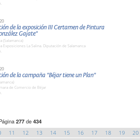
h.
20
ión de la exposición III Certamen de Pintura
onzález Gajate"
a (Salamanca)
la Exposiciones La Salina. Diputación de Salamanca
h.
20
ión de la campaña "Béjar tiene un Plan"
lamanca)
ámara de Comercio de Béjar
h.
Página
277
de
434
0
11
12
13
14
15
16
17
18
19
20