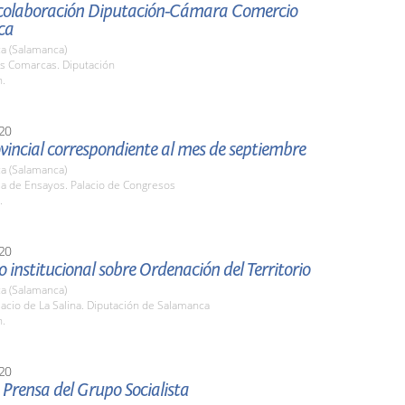
colaboración Diputación-Cámara Comercio
ca
a (Salamanca)
as Comarcas. Diputación
h.
20
vincial correspondiente al mes de septiembre
a (Salamanca)
la de Ensayos. Palacio de Congresos
.
20
 institucional sobre Ordenación del Territorio
a (Salamanca)
lacio de La Salina. Diputación de Salamanca
h.
20
Prensa del Grupo Socialista