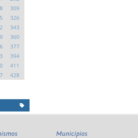
8
309
5
326
2
343
9
360
6
377
3
394
0
411
7
428
nismos
Municipios