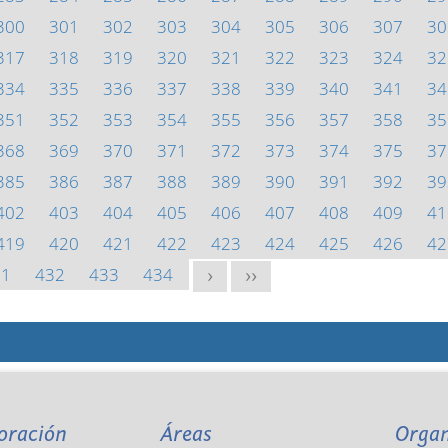
300
301
302
303
304
305
306
307
30
317
318
319
320
321
322
323
324
32
334
335
336
337
338
339
340
341
34
351
352
353
354
355
356
357
358
35
368
369
370
371
372
373
374
375
37
385
386
387
388
389
390
391
392
39
402
403
404
405
406
407
408
409
41
419
420
421
422
423
424
425
426
42
31
432
433
434
>
>>
oración
Áreas
Orga