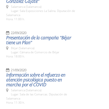
González Gajate"
Salamanca (Salamanca)
Lugar: Sala Exposiciones La Salina. Diputación de
Salamanca
Hora: 11:00 h.
22/09/2020
Presentación de la campaña "Béjar
tiene un Plan"
Béjar (Salamanca)
Lugar: Cámara de Comercio de Béjar
Hora: 18:00 h.
21/09/2020
Información sobre el refuerzo en
atención psicológica puesto en
marcha por el COVID
Salamanca (Salamanca)
Lugar: Sala de las Comarcas. Diputación de
Salamanca
Hora: 11:30 h.