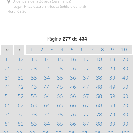
Aldehuela de la Bóveda (Salamanca)
Lugar: Finca Castro Enríquez (Edificio Central)
Hora: 08:30 h.
Página
277
de
434
1
2
3
4
5
6
7
8
9
10
<<
<
11
12
13
14
15
16
17
18
19
20
21
22
23
24
25
26
27
28
29
30
31
32
33
34
35
36
37
38
39
40
41
42
43
44
45
46
47
48
49
50
51
52
53
54
55
56
57
58
59
60
61
62
63
64
65
66
67
68
69
70
71
72
73
74
75
76
77
78
79
80
81
82
83
84
85
86
87
88
89
90
91
92
93
94
95
96
97
98
99
100