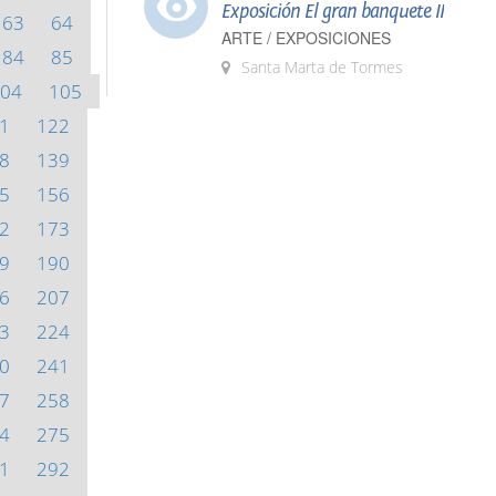
Exposición El gran banquete II
63
64
ARTE / EXPOSICIONES
84
85
Santa Marta de Tormes
04
105
1
122
8
139
5
156
2
173
9
190
6
207
3
224
0
241
7
258
4
275
1
292