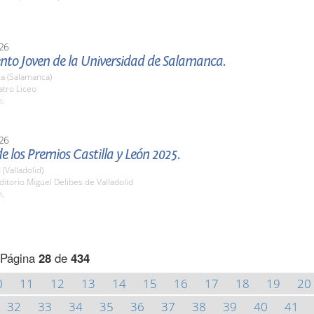
26
nto Joven de la Universidad de Salamanca.
a (Salamanca)
atro Liceo
h.
26
e los Premios Castilla y León 2025.
 (Valladolid)
ditorio Miguel Delibes de Valladolid
h.
Página
28
de
434
0
11
12
13
14
15
16
17
18
19
20
32
33
34
35
36
37
38
39
40
41