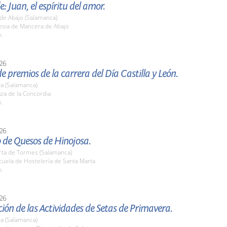
e: Juan, el espíritu del amor.
de Abajo (Salamanca)
lesia de Mancera de Abajo
h.
26
e premios de la carrera del Día Castilla y León.
a (Salamanca)
aza de la Concordia
h.
26
 de Quesos de Hinojosa.
rta de Tormes (Salamanca)
cuela de Hostelería de Santa Marta
h.
26
ión de las Actividades de Setas de Primavera.
a (Salamanca)