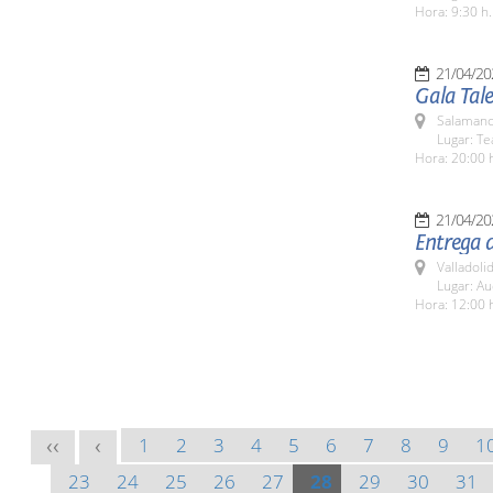
Hora: 9:30 h.
21/04/20
Gala Tale
Salamanc
Lugar: Te
Hora: 20:00 
21/04/20
Entrega d
Valladolid
Lugar: Au
Hora: 12:00 
1
2
3
4
5
6
7
8
9
1
<<
<
23
24
25
26
27
28
29
30
31