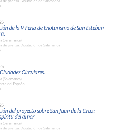
la de prensa. Diputación de Salamanca.
h.
26
ión de la V Feria de Enoturismo de San Esteban
ra.
a (Salamanca)
la de prensa. Diputación de Salamanca
h.
26
Ciudades Circulares.
a (Salamanca)
ntro del Español
h.
26
ión del proyecto sobre San Juan de la Cruz:
espíritu del amor
a (Salamanca)
la de prensa. Diputación de Salamanca