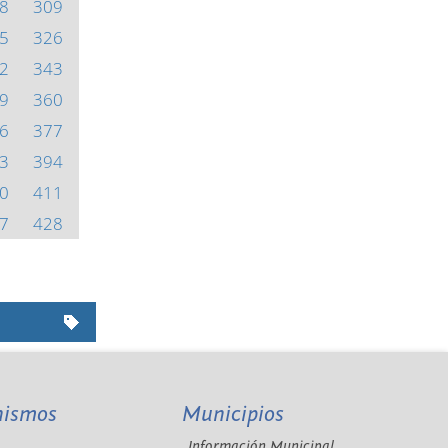
8
309
5
326
2
343
9
360
6
377
3
394
0
411
7
428
nismos
Municipios
Información Municipal