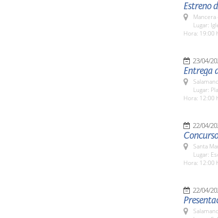
Estreno d
Mancera 
Lugar: Ig
Hora: 19:00 
23/04/20
Entrega d
Salamanc
Lugar: Pl
Hora: 12:00 
22/04/20
Concurso
Santa Ma
Lugar: Es
Hora: 12:00 
22/04/20
Presentac
Salamanc