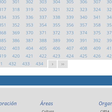
300
301
302
303
304
305
306
307
30
317
318
319
320
321
322
323
324
32
334
335
336
337
338
339
340
341
34
351
352
353
354
355
356
357
358
35
368
369
370
371
372
373
374
375
37
385
386
387
388
389
390
391
392
39
402
403
404
405
406
407
408
409
41
419
420
421
422
423
424
425
426
42
31
432
433
434
>
>>
oración
Áreas
Orga
Cultura
CIPSA