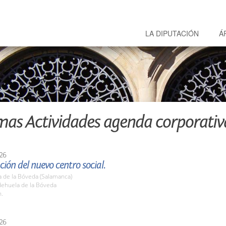
LA DIPUTACIÓN
Á
mas Actividades agenda corporativ
26
ión del nuevo centro social.
a de la Bóveda (Salamanca)
dehuela de la Bóveda
h.
26