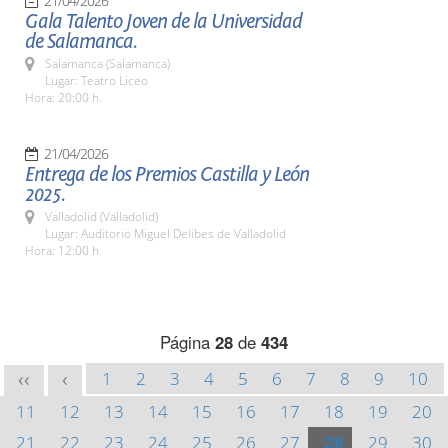
21/04/2026
Gala Talento Joven de la Universidad
de Salamanca.
Salamanca (Salamanca)
Lugar: Teatro Liceo
Hora: 20:00 h.
21/04/2026
Entrega de los Premios Castilla y León
2025.
Valladolid (Valladolid)
Lugar: Auditorio Miguel Delibes de Valladolid
Hora: 12:00 h.
Página
28
de
434
1
2
3
4
5
6
7
8
9
10
<<
<
11
12
13
14
15
16
17
18
19
20
21
22
23
24
25
26
27
28
29
30