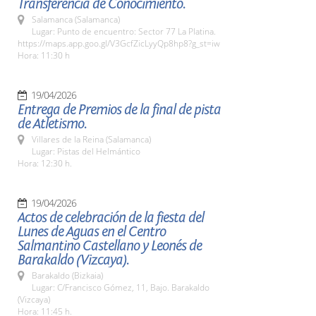
Transferencia de Conocimiento.
Salamanca (Salamanca)
Lugar: Punto de encuentro: Sector 77 La Platina.
https://maps.app.goo.gl/V3GcfZicLyyQp8hp8?g_st=iw
Hora: 11:30 h
19/04/2026
Entrega de Premios de la final de pista
de Atletismo.
Villares de la Reina (Salamanca)
Lugar: Pistas del Helmántico
Hora: 12:30 h.
19/04/2026
Actos de celebración de la fiesta del
Lunes de Aguas en el Centro
Salmantino Castellano y Leonés de
Barakaldo (Vizcaya).
Barakaldo (Bizkaia)
Lugar: C/Francisco Gómez, 11, Bajo. Barakaldo
(Vizcaya)
Hora: 11:45 h.