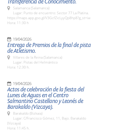
Transferencia de Conocimiento.
Salamanca (Salamanca)
Lugar: Punto de encuentro: Sector 77 La Platina.
https://maps.app.goo.gl/V3GcfZicLyyQp8hp8?g_st=iw
Hora: 11:30 h
19/04/2026
Entrega de Premios de la final de pista
de Atletismo.
Villares de la Reina (Salamanca)
Lugar: Pistas del Helmántico
Hora: 12:30 h.
19/04/2026
Actos de celebración de la fiesta del
Lunes de Aguas en el Centro
Salmantino Castellano y Leonés de
Barakaldo (Vizcaya).
Barakaldo (Bizkaia)
Lugar: C/Francisco Gómez, 11, Bajo. Barakaldo
(Vizcaya)
Hora: 11:45 h.