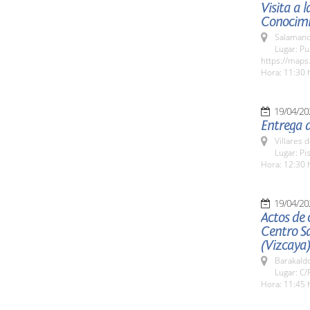
Visita a 
Conocimi
Salamanc
Lugar: Pu
https://maps
Hora: 11:30 
19/04/20
Entrega d
Villares 
Lugar: Pi
Hora: 12:30 
19/04/20
Actos de 
Centro S
(Vizcaya)
Barakaldo
Lugar: C/
Hora: 11:45 