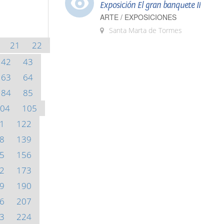
Exposición El gran banquete II
ARTE / EXPOSICIONES
Santa Marta de Tormes
21
22
42
43
63
64
84
85
04
105
1
122
8
139
5
156
2
173
9
190
6
207
3
224