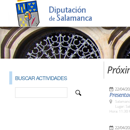
Próxi
BUSCAR ACTIVIDADES
22/04/20
Presentac
Salamanc
Lugar: Sa
Hora: 11:30 
22/04/20