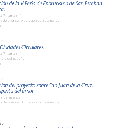
ión de la V Feria de Enoturismo de San Esteban
ra.
a (Salamanca)
la de prensa. Diputación de Salamanca
h.
26
Ciudades Circulares.
a (Salamanca)
ntro del Español
h.
26
ión del proyecto sobre San Juan de la Cruz:
espíritu del amor
a (Salamanca)
la de prensa. Diputación de Salamanca
26