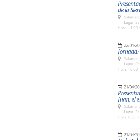
Presentac
de la Sier
Salamanc
Lugar: Sa
Hora: 11:00 
22/04/20
Jornada: 
Salamanc
Lugar: Ce
Hora: 10:00 
21/04/20
Presentac
Juan, el 
Salamanc
Lugar: Sa
Hora: 9:30 h.
21/04/20