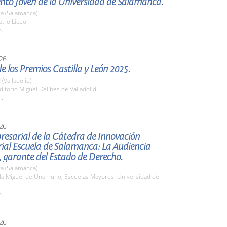
nto Joven de la Universidad de Salamanca.
a (Salamanca)
atro Liceo
h.
26
e los Premios Castilla y León 2025.
 (Valladolid)
ditorio Miguel Delibes de Valladolid
h.
26
esarial de la Cátedra de Innovación
ial Escuela de Salamanca: La Audiencia
 garante del Estado de Derecho.
a (Salamanca)
ula Miguel de Unamuno, Escuelas Mayores. Universidad de
h.
26