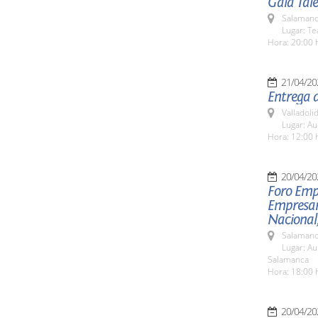
Gala Tale
Salamanc
Lugar: Te
Hora: 20:00 
21/04/20
Entrega d
Valladolid
Lugar: Au
Hora: 12:00 
20/04/20
Foro Empr
Empresar
Nacional,
Salamanc
Lugar: A
Salamanca
Hora: 18:00 
20/04/20