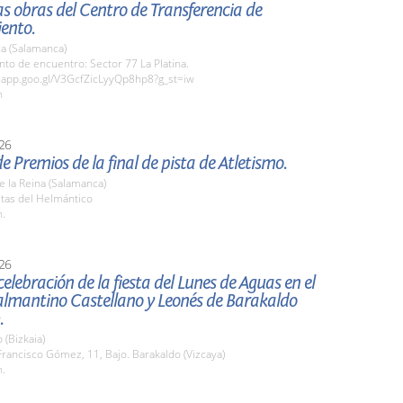
las obras del Centro de Transferencia de
ento.
a (Salamanca)
nto de encuentro: Sector 77 La Platina.
.app.goo.gl/V3GcfZicLyyQp8hp8?g_st=iw
h
26
e Premios de la final de pista de Atletismo.
de la Reina (Salamanca)
stas del Helmántico
h.
26
celebración de la fiesta del Lunes de Aguas en el
almantino Castellano y Leonés de Barakaldo
.
 (Bizkaia)
Francisco Gómez, 11, Bajo. Barakaldo (Vizcaya)
h.