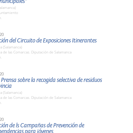
 municipales"
(Salamanca)
yuntamiento
h.
20
ión del Circuito de Exposiciones Itinerantes
a (Salamanca)
la de las Comarcas. Diputación de Salamanca
h.
20
Prensa sobre la recogida selectiva de residuos
vincia
a (Salamanca)
la de las Comarcas. Diputación de Salamanca
h.
20
ción de ls Campañas de Prevención de
endencias para jóvenes