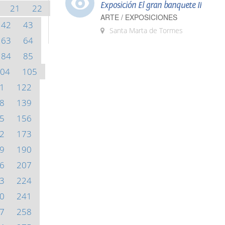
Exposición El gran banquete II
21
22
ARTE / EXPOSICIONES
42
43
Santa Marta de Tormes
63
64
84
85
04
105
1
122
8
139
5
156
2
173
9
190
6
207
3
224
0
241
7
258