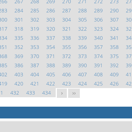
266
267
268
269
270
271
272
273
27
283
284
285
286
287
288
289
290
29
300
301
302
303
304
305
306
307
30
317
318
319
320
321
322
323
324
32
334
335
336
337
338
339
340
341
34
351
352
353
354
355
356
357
358
35
368
369
370
371
372
373
374
375
37
385
386
387
388
389
390
391
392
39
402
403
404
405
406
407
408
409
41
419
420
421
422
423
424
425
426
42
31
432
433
434
>
>>