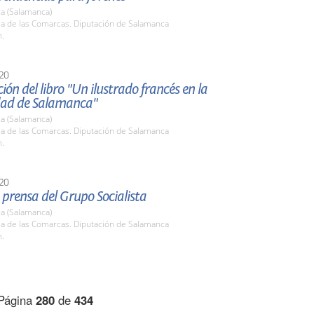
a (Salamanca)
la de las Comarcas. Diputación de Salamanca
h.
20
ión del libro "Un ilustrado francés en la
dad de Salamanca"
a (Salamanca)
la de las Comarcas. Diputación de Salamanca
h.
20
prensa del Grupo Socialista
a (Salamanca)
la de las Comarcas. Diputación de Salamanca
h.
Página
280
de
434