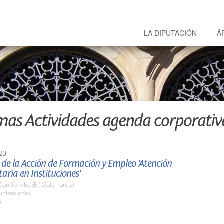
LA DIPUTACIÓN
Á
mas Actividades agenda corporativ
20
de la Acción de Formación y Empleo 'Atención
taria en Instituciones'
Don Sancho (El) (Salamanca)
yuntamiento
h.