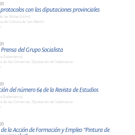
20
protocolos con las diputaciones provinciales
de las Mulas (León)
sa de Cultura de San Martín
h.
20
Prensa del Grupo Socialista
a (Salamanca)
la de las Comarcas. Diputación de Salamanca
h.
20
ión del número 64 de la Revista de Estudios
a (Salamanca)
la de las Comarcas. Diputación de Salamanca
h.
20
 de la Acción de Formación y Empleo "Pintura de