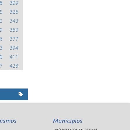
8
309
5
326
2
343
9
360
6
377
3
394
0
411
7
428
nismos
Municipios