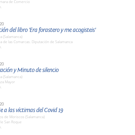
ámara de Comercio
h.
20
ión del libro 'Era forastero y me acogisteis'
a (Salamanca)
la de las Comarcas. Diputación de Salamanca
h.
20
ción y Minuto de silencio
a (Salamanca)
aza Mayor
h.
20
a las víctimas del Covid 19
nos de Moriscos (Salamanca)
lle San Roque
h.