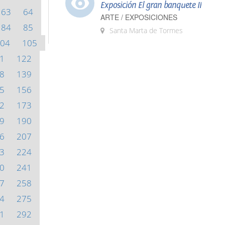
Exposición El gran banquete II
63
64
ARTE / EXPOSICIONES
84
85
Santa Marta de Tormes
04
105
1
122
8
139
5
156
2
173
9
190
6
207
3
224
0
241
7
258
4
275
1
292