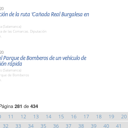
20
ión de la ruta 'Cañada Real Burgalesa en
a (Salamanca)
la de las Comarcas. Diputación
h.
20
al Parque de Bomberos de un vehículo de
ión rápida
s (Salamanca)
arque de Bomberos
h.
Página
281
de
434
0
11
12
13
14
15
16
17
18
19
20
32
33
34
35
36
37
38
39
40
41