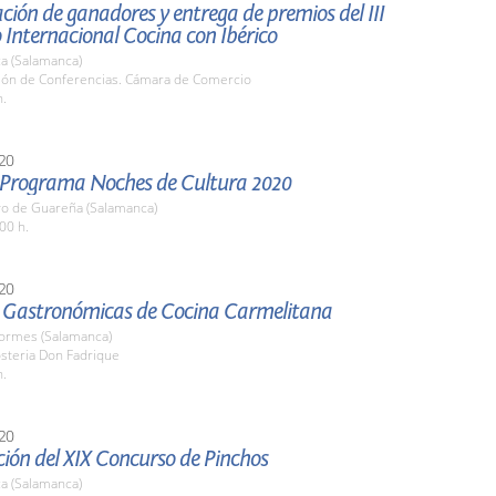
ión de ganadores y entrega de premios del III
Internacional Cocina con Ibérico
a (Salamanca)
alón de Conferencias. Cámara de Comercio
h.
20
el Programa Noches de Cultura 2020
yo de Guareña (Salamanca)
00 h.
20
 Gastronómicas de Cocina Carmelitana
Tormes (Salamanca)
osteria Don Fadrique
h.
20
ión del XIX Concurso de Pinchos
a (Salamanca)