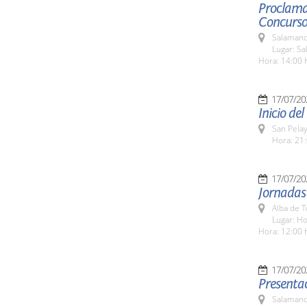
Proclamac
Concurso 
Salamanc
Lugar: S
Hora: 14:00 
17/07/20
Inicio d
San Pela
Hora: 21:
17/07/20
Jornadas
Alba de 
Lugar: H
Hora: 12:00 
17/07/20
Presentac
Salamanc