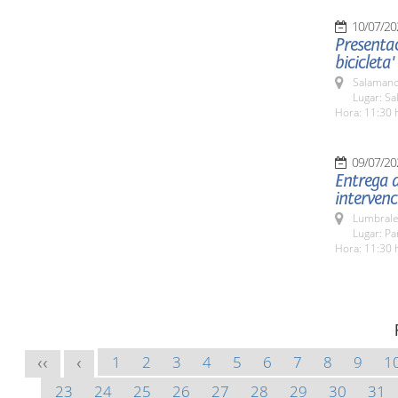
10/07/20
Presentac
bicicleta'
Salamanc
Lugar: Sa
Hora: 11:30 
09/07/20
Entrega 
intervenc
Lumbrale
Lugar: P
Hora: 11:30 
1
2
3
4
5
6
7
8
9
1
<<
<
23
24
25
26
27
28
29
30
31