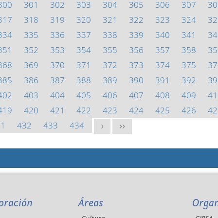
300
301
302
303
304
305
306
307
30
317
318
319
320
321
322
323
324
32
334
335
336
337
338
339
340
341
34
351
352
353
354
355
356
357
358
35
368
369
370
371
372
373
374
375
37
385
386
387
388
389
390
391
392
39
402
403
404
405
406
407
408
409
41
419
420
421
422
423
424
425
426
42
31
432
433
434
>
>>
oración
Áreas
Orga