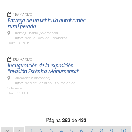
18/06/2020
Entrega de un vehículo autobomba
rural pesado
Fuenteguinaldo (Salamanca)
Lugar: Parque Local de Bomberos
Hora: 10:30 h.
09/06/2020
Inauguración de la exposición
'Invasión Escénica Monumental'
Salamanca (Salamanca)
Lugar: Patio de La Salina. Diputación de
Salamanca
Hora: 11:00 h.
Página
282
de
433
1
2
3
4
5
6
7
8
9
10
<<
<