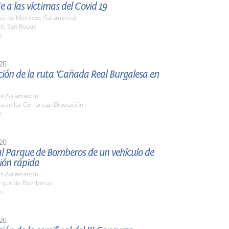
a las víctimas del Covid 19
nos de Moriscos (Salamanca)
lle San Roque
h.
20
ión de la ruta 'Cañada Real Burgalesa en
a (Salamanca)
la de las Comarcas. Diputación
h.
20
al Parque de Bomberos de un vehículo de
ión rápida
s (Salamanca)
arque de Bomberos
h.
20