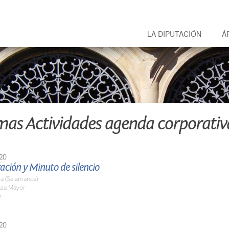
LA DIPUTACIÓN
Á
mas Actividades agenda corporativ
20
ción y Minuto de silencio
a (Salamanca)
aza Mayor
h.
20