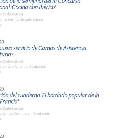
ión de la semifinal del III Concurso
onal 'Cocina con Ibérico'
a (Salamanca)
yuntamiento de Salamanca
h.
20
 nuevo servicio de Camas de Asistencia
tarias
a (Salamanca)
sidencia Asistida Diputación
h.
20
ión del cuaderno 'El bordado popular de la
 Francia'
a (Salamanca)
la de las Comarcas. Diputación
h.
20