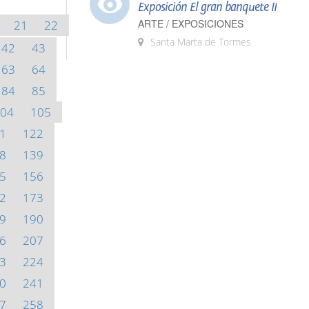
Exposición El gran banquete II
ARTE / EXPOSICIONES
21
22
Santa Marta de Tormes
42
43
63
64
84
85
04
105
1
122
8
139
5
156
2
173
9
190
6
207
3
224
0
241
7
258