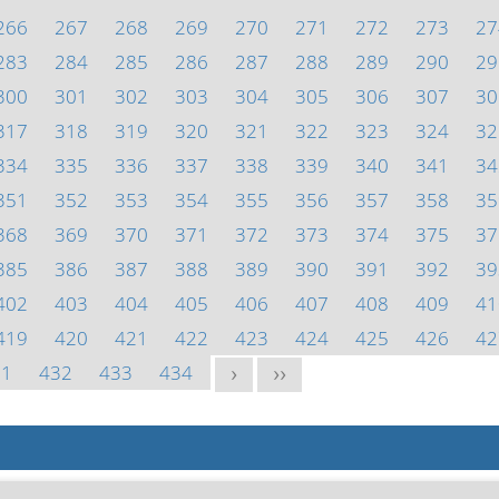
266
267
268
269
270
271
272
273
27
283
284
285
286
287
288
289
290
29
300
301
302
303
304
305
306
307
30
317
318
319
320
321
322
323
324
32
334
335
336
337
338
339
340
341
34
351
352
353
354
355
356
357
358
35
368
369
370
371
372
373
374
375
37
385
386
387
388
389
390
391
392
39
402
403
404
405
406
407
408
409
41
419
420
421
422
423
424
425
426
42
31
432
433
434
>
>>