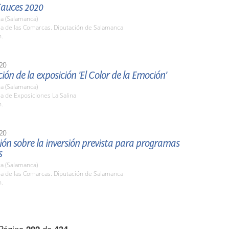
Cauces 2020
a (Salamanca)
la de las Comarcas. Diputación de Salamanca
h.
20
ión de la exposición 'El Color de la Emoción'
a (Salamanca)
la de Exposiciones La Salina
h.
20
ón sobre la inversión prevista para programas
s
a (Salamanca)
la de las Comarcas. Diputación de Salamanca
h.