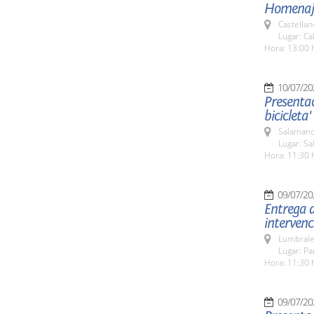
Homenaje 
Castella
Lugar: Ca
Hora: 13:00 
10/07/20
Presentac
bicicleta'
Salamanc
Lugar: Sa
Hora: 11:30 
09/07/20
Entrega 
intervenc
Lumbrale
Lugar: P
Hora: 11:30 
09/07/20