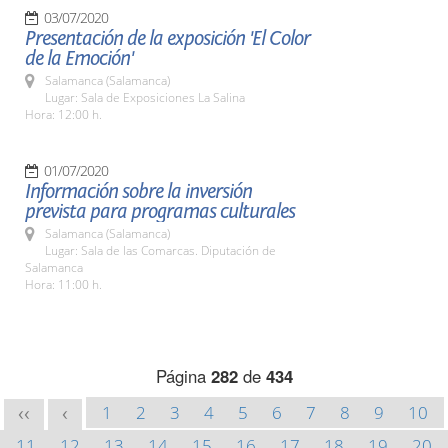
03/07/2020
Presentación de la exposición 'El Color
de la Emoción'
Salamanca (Salamanca)
Lugar: Sala de Exposiciones La Salina
Hora: 12:00 h.
01/07/2020
Información sobre la inversión
prevista para programas culturales
Salamanca (Salamanca)
Lugar: Sala de las Comarcas. Diputación de
Salamanca
Hora: 11:00 h.
Página
282
de
434
1
2
3
4
5
6
7
8
9
10
<<
<
11
12
13
14
15
16
17
18
19
20