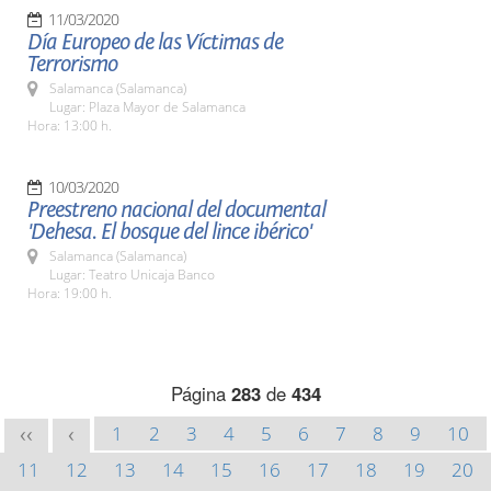
11/03/2020
Día Europeo de las Víctimas de
Terrorismo
Salamanca (Salamanca)
Lugar: Plaza Mayor de Salamanca
Hora: 13:00 h.
10/03/2020
Preestreno nacional del documental
'Dehesa. El bosque del lince ibérico'
Salamanca (Salamanca)
Lugar: Teatro Unicaja Banco
Hora: 19:00 h.
Página
283
de
434
1
2
3
4
5
6
7
8
9
10
<<
<
11
12
13
14
15
16
17
18
19
20