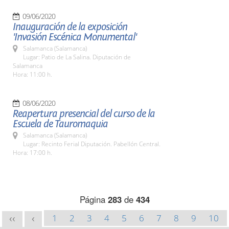
09/06/2020
Inauguración de la exposición
'Invasión Escénica Monumental'
Salamanca (Salamanca)
Lugar: Patio de La Salina. Diputación de
Salamanca
Hora: 11:00 h.
08/06/2020
Reapertura presencial del curso de la
Escuela de Tauromaquia
Salamanca (Salamanca)
Lugar: Recinto Ferial Diputación. Pabellón Central.
Hora: 17:00 h.
Página
283
de
434
1
2
3
4
5
6
7
8
9
10
<<
<