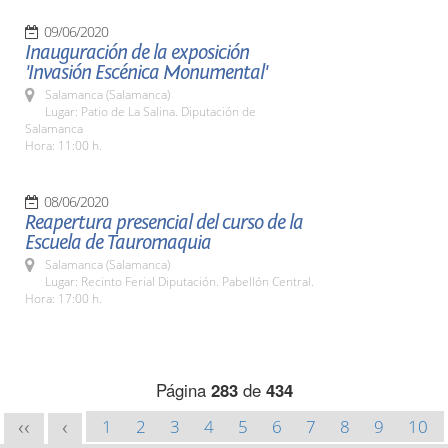
09/06/2020
Inauguración de la exposición
'Invasión Escénica Monumental'
Salamanca (Salamanca)
Lugar: Patio de La Salina. Diputación de
Salamanca
Hora: 11:00 h.
08/06/2020
Reapertura presencial del curso de la
Escuela de Tauromaquia
Salamanca (Salamanca)
Lugar: Recinto Ferial Diputación. Pabellón Central.
Hora: 17:00 h.
Página
283
de
434
1
2
3
4
5
6
7
8
9
10
<<
<