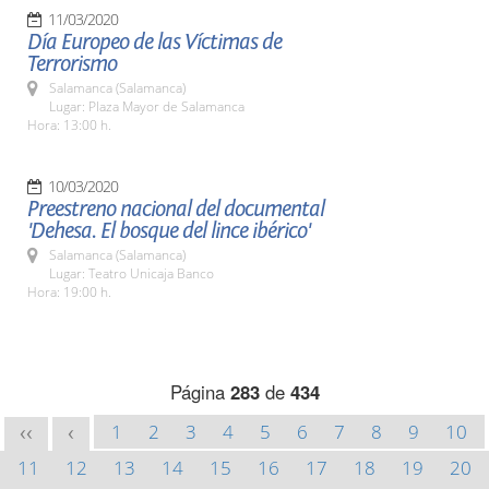
11/03/2020
Día Europeo de las Víctimas de
Terrorismo
Salamanca (Salamanca)
Lugar: Plaza Mayor de Salamanca
Hora: 13:00 h.
10/03/2020
Preestreno nacional del documental
'Dehesa. El bosque del lince ibérico'
Salamanca (Salamanca)
Lugar: Teatro Unicaja Banco
Hora: 19:00 h.
Página
283
de
434
1
2
3
4
5
6
7
8
9
10
<<
<
11
12
13
14
15
16
17
18
19
20