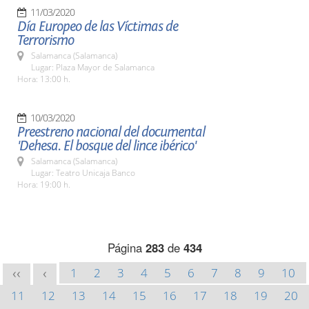
11/03/2020
Día Europeo de las Víctimas de
Terrorismo
Salamanca (Salamanca)
Lugar: Plaza Mayor de Salamanca
Hora: 13:00 h.
10/03/2020
Preestreno nacional del documental
'Dehesa. El bosque del lince ibérico'
Salamanca (Salamanca)
Lugar: Teatro Unicaja Banco
Hora: 19:00 h.
Página
283
de
434
1
2
3
4
5
6
7
8
9
10
<<
<
11
12
13
14
15
16
17
18
19
20