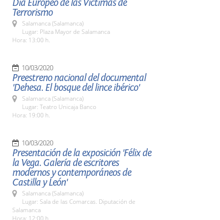
Día Europeo de las Víctimas de
Terrorismo
Salamanca (Salamanca)
Lugar: Plaza Mayor de Salamanca
Hora: 13:00 h.
10/03/2020
Preestreno nacional del documental
'Dehesa. El bosque del lince ibérico'
Salamanca (Salamanca)
Lugar: Teatro Unicaja Banco
Hora: 19:00 h.
10/03/2020
Presentación de la exposición 'Félix de
la Vega. Galería de escritores
modernos y contemporáneos de
Castilla y León'
Salamanca (Salamanca)
Lugar: Sala de las Comarcas. Diputación de
Salamanca
Hora: 12:00 h.