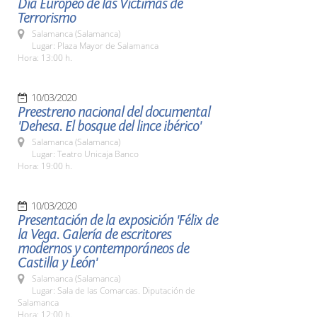
Día Europeo de las Víctimas de
Terrorismo
Salamanca (Salamanca)
Lugar: Plaza Mayor de Salamanca
Hora: 13:00 h.
10/03/2020
Preestreno nacional del documental
'Dehesa. El bosque del lince ibérico'
Salamanca (Salamanca)
Lugar: Teatro Unicaja Banco
Hora: 19:00 h.
10/03/2020
Presentación de la exposición 'Félix de
la Vega. Galería de escritores
modernos y contemporáneos de
Castilla y León'
Salamanca (Salamanca)
Lugar: Sala de las Comarcas. Diputación de
Salamanca
Hora: 12:00 h.