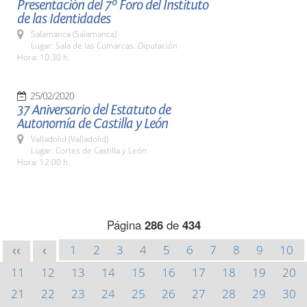
Presentación del 7º Foro del Instituto
de las Identidades
Salamanca (Salamanca)
Lugar: Sala de las Comarcas. Diputación
Hora: 10:30 h.
25/02/2020
37 Aniversario del Estatuto de
Autonomía de Castilla y León
Valladolid (Valladolid)
Lugar: Cortes de Castilla y León
Hora: 12:00 h.
Página
286
de
434
1
2
3
4
5
6
7
8
9
10
<<
<
11
12
13
14
15
16
17
18
19
20
21
22
23
24
25
26
27
28
29
30