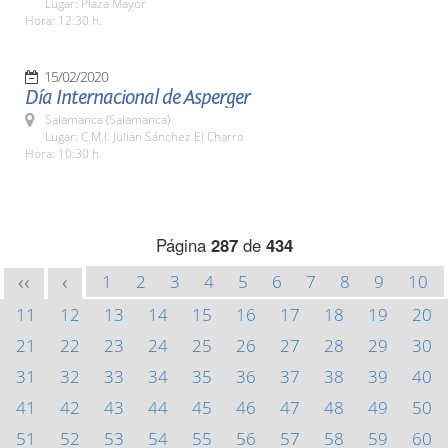
Lugar: Plaza Mayor
Hora: 12:30 h.
15/02/2020
Día Internacional de Asperger
Salamanca (Salamanca)
Lugar: C.M.I. Julián Sánchez El Charro
Hora: 10:30 h.
Página
287
de
434
1
2
3
4
5
6
7
8
9
10
<<
<
11
12
13
14
15
16
17
18
19
20
21
22
23
24
25
26
27
28
29
30
31
32
33
34
35
36
37
38
39
40
41
42
43
44
45
46
47
48
49
50
51
52
53
54
55
56
57
58
59
60