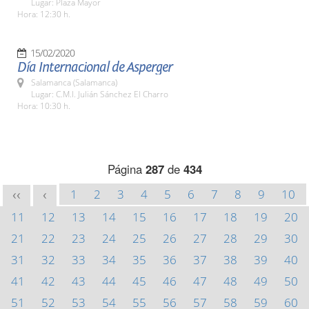
Lugar: Plaza Mayor
Hora: 12:30 h.
15/02/2020
Día Internacional de Asperger
Salamanca (Salamanca)
Lugar: C.M.I. Julián Sánchez El Charro
Hora: 10:30 h.
Página
287
de
434
1
2
3
4
5
6
7
8
9
10
<<
<
11
12
13
14
15
16
17
18
19
20
21
22
23
24
25
26
27
28
29
30
31
32
33
34
35
36
37
38
39
40
41
42
43
44
45
46
47
48
49
50
51
52
53
54
55
56
57
58
59
60