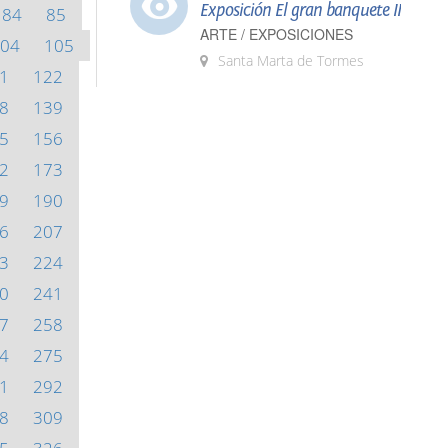
Exposición El gran banquete II
84
85
ARTE / EXPOSICIONES
04
105
Santa Marta de Tormes
1
122
8
139
5
156
2
173
9
190
6
207
3
224
0
241
7
258
4
275
1
292
8
309