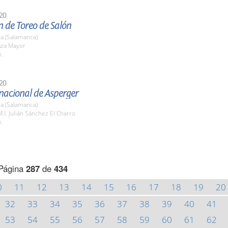
20
n de Toreo de Salón
a (Salamanca)
aza Mayor
h.
20
nacional de Asperger
a (Salamanca)
M.I. Julián Sánchez El Charro
h.
Página
287
de
434
0
11
12
13
14
15
16
17
18
19
20
32
33
34
35
36
37
38
39
40
41
53
54
55
56
57
58
59
60
61
62