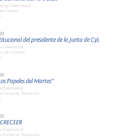
odrigo (Salamanca)
eatro Nuevo
h.
20
stitucional del presidente de la Junta de CyL
a (Salamanca)
tio de La Salina
h.
20
Los Papeles del Martes"
a (Salamanca)
as Comarcas. Diputación
h.
20
 CRECEER
a (Salamanca)
as Comarcas. Diputación