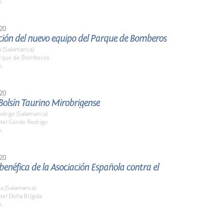
h.
20
ción del nuevo equipo del Parque de Bomberos
o (Salamanca)
arque de Bomberos
h.
20
 Bolsín Taurino Mirobrigense
odrigo (Salamanca)
otel Conde Rodrigo
h.
20
enéfica de la Asociación Española contra el
a (Salamanca)
tel Doña Brígida
h.