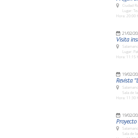
Ciudad R
Lugar: T
Hora: 20:00 
21/02/20
Visita in
Salamanc
Lugar: Pa
Hora: 11:15 
19/02/20
Revista "
Salamanc
Sala de l
Hora: 11:30 
19/02/20
Proyecto
Salamanc
Sala de l