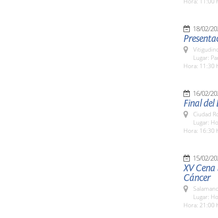
Hora: 11:00 
18/02/20
Presenta
Vitigudin
Lugar: P
Hora: 11:30 
16/02/20
Final del
Ciudad R
Lugar: H
Hora: 16:30 
15/02/20
XV Cena b
Cáncer
Salamanc
Lugar: Ho
Hora: 21:00 