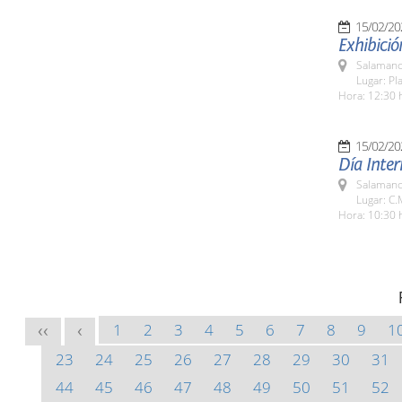
15/02/20
Exhibició
Salamanc
Lugar: Pl
Hora: 12:30 
15/02/20
Día Inter
Salamanc
Lugar: C.
Hora: 10:30 
1
2
3
4
5
6
7
8
9
1
<<
<
23
24
25
26
27
28
29
30
31
44
45
46
47
48
49
50
51
52