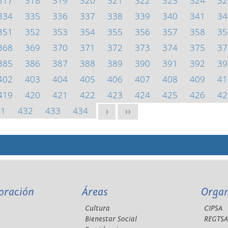
317
318
319
320
321
322
323
324
32
334
335
336
337
338
339
340
341
34
351
352
353
354
355
356
357
358
35
368
369
370
371
372
373
374
375
37
385
386
387
388
389
390
391
392
39
402
403
404
405
406
407
408
409
41
419
420
421
422
423
424
425
426
42
31
432
433
434
>
>>
oración
Áreas
Orga
Cultura
CIPSA
Bienestar Social
REGTS