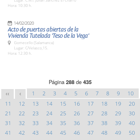
Lugar: C.M.I. Julián Sánchez El Charro
Hora: 10:30 h.
14/02/2020
Acto de puertas abiertas de la
Vivienda Tutelada 'Teso de la Vega'
Gomecello (Salamanca)
Lugar: C/Velasco,15.
Hora: 12:30 h.
Página
288
de
435
1
2
3
4
5
6
7
8
9
10
<<
<
11
12
13
14
15
16
17
18
19
20
21
22
23
24
25
26
27
28
29
30
31
32
33
34
35
36
37
38
39
40
41
42
43
44
45
46
47
48
49
50