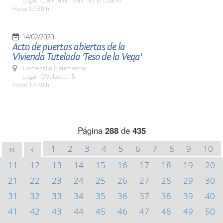
Lugar: C.M.I. Julián Sánchez El Charro
Hora: 10:30 h.
14/02/2020
Acto de puertas abiertas de la
Vivienda Tutelada 'Teso de la Vega'
Gomecello (Salamanca)
Lugar: C/Velasco,15.
Hora: 12:30 h.
Página
288
de
435
1
2
3
4
5
6
7
8
9
10
<<
<
11
12
13
14
15
16
17
18
19
20
21
22
23
24
25
26
27
28
29
30
31
32
33
34
35
36
37
38
39
40
41
42
43
44
45
46
47
48
49
50