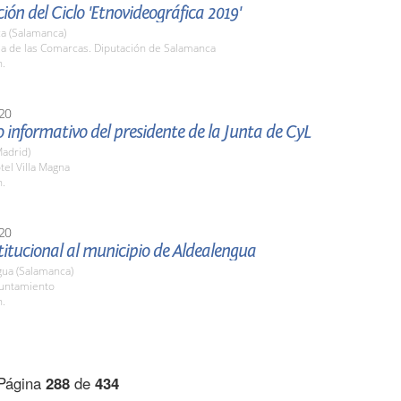
ión del Ciclo 'Etnovideográfica 2019'
a (Salamanca)
la de las Comarcas. Diputación de Salamanca
h.
20
informativo del presidente de la Junta de CyL
adrid)
tel Villa Magna
h.
20
stitucional al municipio de Aldealengua
gua (Salamanca)
yuntamiento
h.
Página
288
de
434