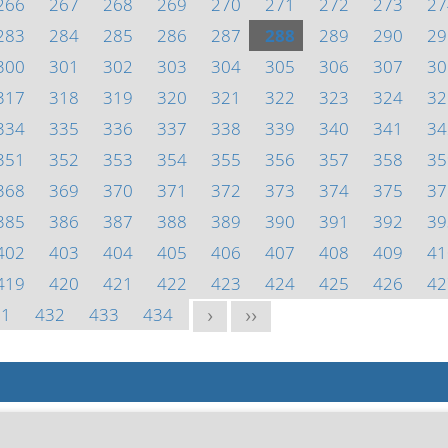
266
267
268
269
270
271
272
273
27
283
284
285
286
287
288
289
290
29
300
301
302
303
304
305
306
307
30
317
318
319
320
321
322
323
324
32
334
335
336
337
338
339
340
341
34
351
352
353
354
355
356
357
358
35
368
369
370
371
372
373
374
375
37
385
386
387
388
389
390
391
392
39
402
403
404
405
406
407
408
409
41
419
420
421
422
423
424
425
426
42
31
432
433
434
>
>>