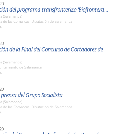
20
Presentación del programa transfronterizo 'Biofrontera 2'
a (Salamanca)
la de las Comarcas. Diputación de Salamanca
h.
20
ión de la Final del Concurso de Cortadores de
a (Salamanca)
yuntamiento de Salamanca
h.
20
prensa del Grupo Socialista
a (Salamanca)
la de las Comarcas. Diputación de Salamanca
h.
20