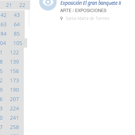
Exposición El gran banquete II
21
22
ARTE / EXPOSICIONES
42
43
Santa Marta de Tormes
63
64
84
85
04
105
1
122
8
139
5
156
2
173
9
190
6
207
3
224
0
241
7
258