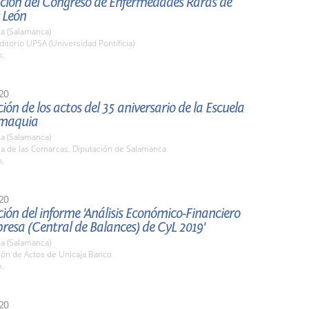
ción del Congreso de Enfermedades Raras de
y León
a (Salamanca)
ditorio UPSA (Universidad Pontificia)
h.
20
ión de los actos del 35 aniversario de la Escuela
omaquia
a (Salamanca)
la de las Comarcas. Diputación de Salamanca
h.
20
ión del informe 'Análisis Económico-Financiero
resa (Central de Balances) de CyL 2019'
a (Salamanca)
lón de Actos de Unicaja Banco
h.
20