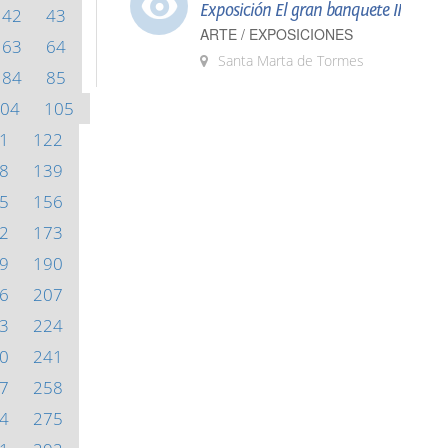
Exposición El gran banquete II
42
43
ARTE / EXPOSICIONES
63
64
Santa Marta de Tormes
84
85
04
105
1
122
8
139
5
156
2
173
9
190
6
207
3
224
0
241
7
258
4
275