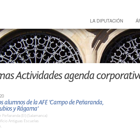
LA DIPUTACIÓN
Á
mas Actividades agenda corporativ
20
los alumnos de la AFE 'Campo de Peñaranda,
rubios y Rágama'
 Peñaranda (El) (Salamanca)
ificio Antiguas Escuelas
h.