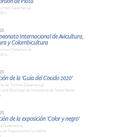
ordón de Plata
Tormes (Salamanca)
30 h.
20
eonato Internacional de Avicultura,
ura y Colombicultura
Tormes (Salamanca)
00 h.
20
ión de la 'Guía del Cocido 2020'
rta de Tormes (Salamanca)
cuela Municipal de Hostelería de Santa Marta
h.
20
ión de la exposición 'Color y negro'
a (Salamanca)
la de Exposiciones La Salina
h.