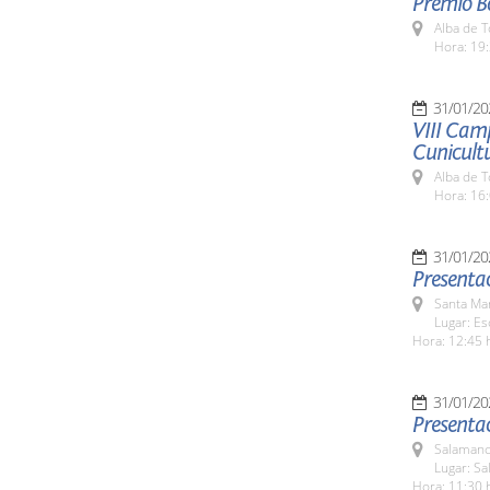
Premio B
Alba de 
Hora: 19:
31/01/20
VIII Camp
Cunicult
Alba de 
Hora: 16:
31/01/20
Presentac
Santa Ma
Lugar: Es
Hora: 12:45 
31/01/20
Presentac
Salamanc
Lugar: Sa
Hora: 11:30 