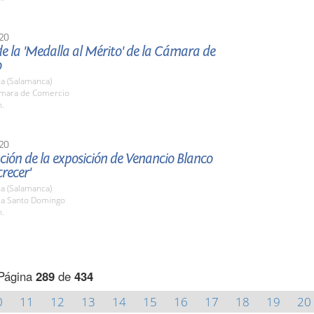
20
e la 'Medalla al Mérito' de la Cámara de
o
a (Salamanca)
ámara de Comercio
h.
20
ión de la exposición de Venancio Blanco
crecer'
a (Salamanca)
ala Santo Domingo
h.
Página
289
de
434
0
11
12
13
14
15
16
17
18
19
20