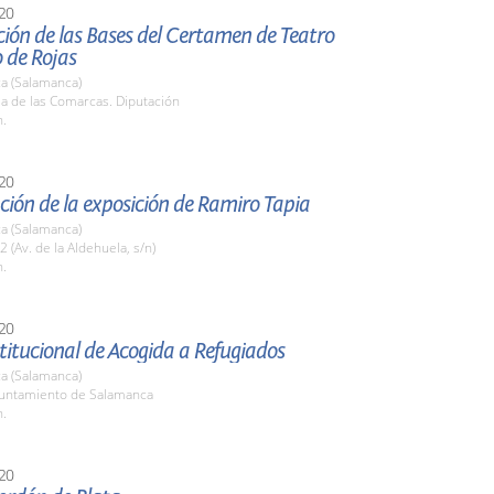
20
ión de las Bases del Certamen de Teatro
 de Rojas
a (Salamanca)
la de las Comarcas. Diputación
h.
20
ión de la exposición de Ramiro Tapia
a (Salamanca)
2 (Av. de la Aldehuela, s/n)
h.
20
titucional de Acogida a Refugiados
a (Salamanca)
yuntamiento de Salamanca
h.
20