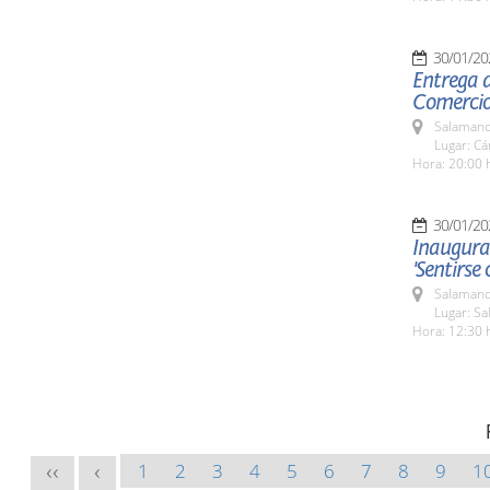
30/01/20
Entrega d
Comerci
Salamanc
Lugar: C
Hora: 20:00 
30/01/20
Inaugurac
'Sentirse 
Salamanc
Lugar: S
Hora: 12:30 
1
2
3
4
5
6
7
8
9
1
<<
<