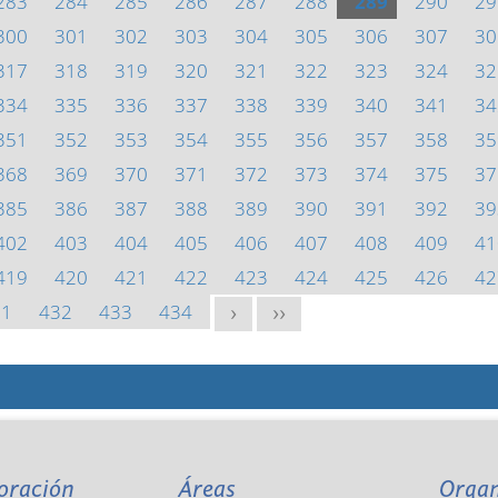
283
284
285
286
287
288
289
290
29
300
301
302
303
304
305
306
307
30
317
318
319
320
321
322
323
324
32
334
335
336
337
338
339
340
341
34
351
352
353
354
355
356
357
358
35
368
369
370
371
372
373
374
375
37
385
386
387
388
389
390
391
392
39
402
403
404
405
406
407
408
409
41
419
420
421
422
423
424
425
426
42
31
432
433
434
>
>>
oración
Áreas
Orga