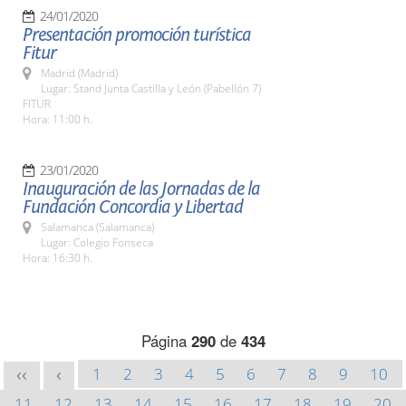
24/01/2020
Presentación promoción turística
Fitur
Madrid (Madrid)
Lugar: Stand Junta Castilla y León (Pabellón 7)
FITUR
Hora: 11:00 h.
23/01/2020
Inauguración de las Jornadas de la
Fundación Concordia y Libertad
Salamanca (Salamanca)
Lugar: Colegio Fonseca
Hora: 16:30 h.
Página
290
de
434
1
2
3
4
5
6
7
8
9
10
<<
<
11
12
13
14
15
16
17
18
19
20