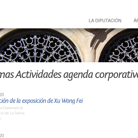
LA DIPUTACIÓN
Á
mas Actividades agenda corporativ
20
ión de la exposición de Xu Wong Fei
a (Salamanca)
tio de La Salina
h.
20