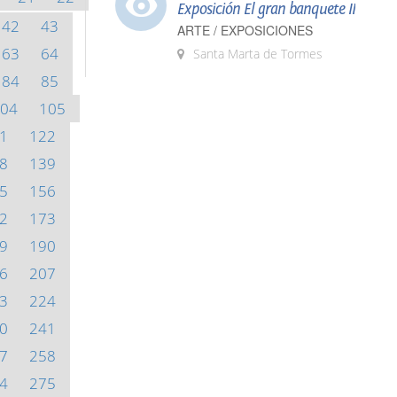
Exposición El gran banquete II
42
43
ARTE / EXPOSICIONES
63
64
Santa Marta de Tormes
84
85
04
105
1
122
8
139
5
156
2
173
9
190
6
207
3
224
0
241
7
258
4
275