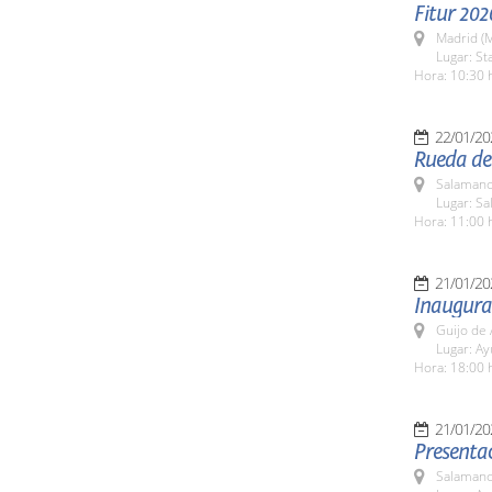
Fitur 202
Madrid (M
Lugar: St
Hora: 10:30 
22/01/20
Rueda de 
Salamanc
Lugar: Sa
Hora: 11:00 
21/01/20
Inaugurac
Guijo de 
Lugar: A
Hora: 18:00 
21/01/20
Presentac
Salamanc