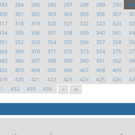
283
284
285
286
287
288
289
290
29
300
301
302
303
304
305
306
307
30
317
318
319
320
321
322
323
324
32
334
335
336
337
338
339
340
341
34
351
352
353
354
355
356
357
358
35
368
369
370
371
372
373
374
375
37
385
386
387
388
389
390
391
392
39
402
403
404
405
406
407
408
409
41
419
420
421
422
423
424
425
426
42
31
432
433
434
>
>>