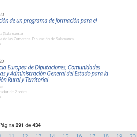
20
ción de un programa de formación para el
a (Salamanca)
la de las Comarcas. Diputación de Salamanca
h.
20
cia Europea de Diputaciones, Comunidades
s y Administración General del Estado para la
ón Rural y Territorial
a)
arador de Gredos
h.
Página
291
de
434
0
11
12
13
14
15
16
17
18
19
20