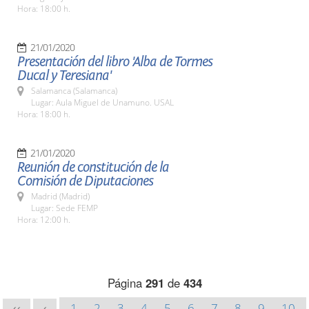
Hora: 18:00 h.
21/01/2020
Presentación del libro 'Alba de Tormes
Ducal y Teresiana'
Salamanca (Salamanca)
Lugar: Aula Miguel de Unamuno. USAL
Hora: 18:00 h.
21/01/2020
Reunión de constitución de la
Comisión de Diputaciones
Madrid (Madrid)
Lugar: Sede FEMP
Hora: 12:00 h.
Página
291
de
434
1
2
3
4
5
6
7
8
9
10